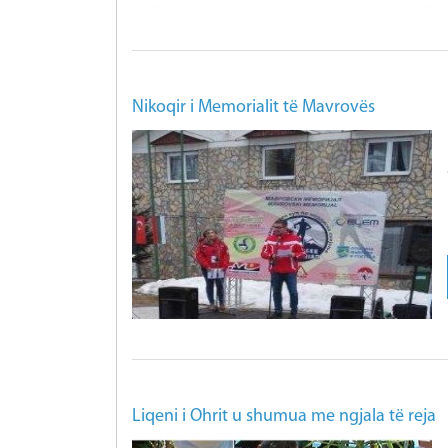
Nikoqir i Memorialit të Mavrovës
Liqeni i Ohrit u shumua me ngjala të reja