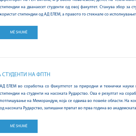
стипендии на дванаесет студенти од овој факултет. Станува збор за ст
користат стипендии од АД ЕЛЕМ, а правото го стекнале со исполнувањ
MË SHUMË
А СТУДЕНТИ НА ФПТН
АД ЕЛЕМ во соработка со Факултетот за природни и технички науки п
стипендии на студенти на насоката Рударство. Ова е резултат на сора
потпишување на Меморандум, која се одвива во повеќе области. На ко
од насоката Рударство, запишани првпат во прва година во академската 
MË SHUMË