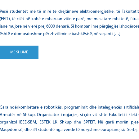
Pesë studentët më të mirë të drejtimeve elektroenergjetike, të Fakulteti
(FEIT), të cilët në kohë e mbaruan vitin e parë, me mesatare mbi tetë, fit
janë mujore në vlerë prej 6000 denarë. Si kompani me përgjegjësi shoqëro
është e domosdoshme për zhvillimin e bashkësisë, në veçanti […]
MË SHUMË
Gara ndërkombëtare e robotikës, programimit dhe intelegjencës artificia
Armatës në Shkup. Organizator i ngjarjes, si çdo vit ishte Fakulteti i Elek
organizoi IEEE-SBM, ESTEK LK Shkup dhe SPFEIT. Në garë morën pjesë
Maqedonisë) dhe 34 studentë nga vende të ndryshme europiane, si:- Serbi,