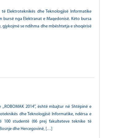
t të Elektroteknikës dhe Teknologjisë Informatike
uan bursë nga Elektranat e Maqedonisë. Këto bursa
re, gjykojmë se ndihma dhe mbështetja e shoqërisë
le ,,ROBOMAK 2014”, është mbajtur në Shtëpinë e
troteknikës dhe Teknologjisë Informatike, ndërsa e
 100 studentë (66 prej fakulteteve teknike të
 Bosnje dhe Hercegovinë, […]