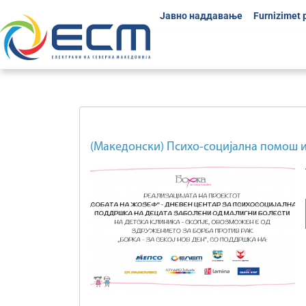
Јавно наддавање
Furnizimet 
(Македонски) Психо-социјална помош и