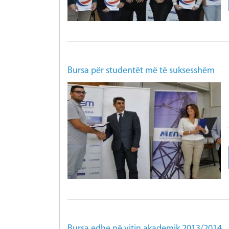
Bursa për studentët më të suksesshëm
Bursa edhe në vitin akademik 2013/2014