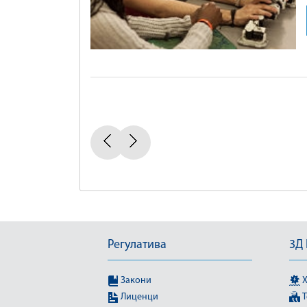
Регулатива
3Д
Закони
Х
Лиценци
Т