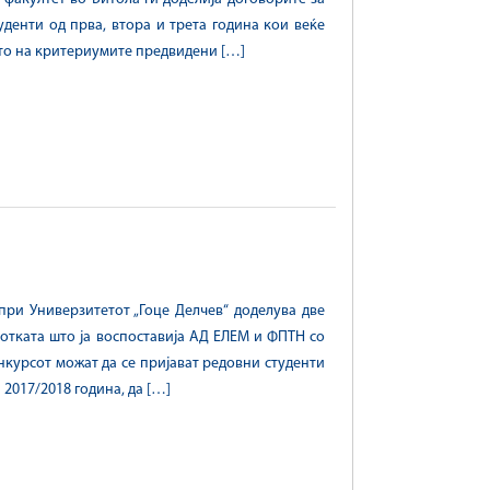
уденти од прва, втора и трета година кои веќе
ето на критериумите предвидени […]
ри Универзитетот „Гоце Делчев“ доделува две
ботката што ја воспоставија АД ЕЛЕМ и ФПТН со
нкурсот можат да се пријават редовни студенти
2017/2018 година, да […]