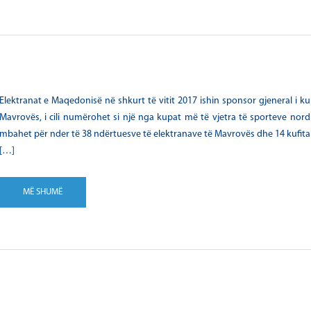
Elektranat e Maqedonisë në shkurt të vitit 2017 ishin sponsor gjeneral i kup
Mavrovës, i cili numërohet si një nga kupat më të vjetra të sporteve nor
mbahet për nder të 38 ndërtuesve të elektranave të Mavrovës dhe 14 kufita
[…]
MË SHUMË