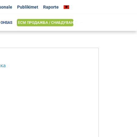
rsonale
Publikimet
Raporte
& OHSAS
ЕСМ ПРОДАЖБА / СНАБДУВАЊЕ
ика