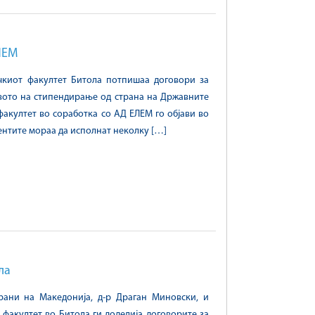
ЛЕМ
ичкиот факултет Битола потпишаа договори за
авото на стипендирање од страна на Државните
факултет во соработка со АД ЕЛЕМ го објави во
дентите мораа да исполнат неколку […]
ла
рани на Македонија, д-р Драган Миновски, и
 факултет во Битола ги доделија договорите за