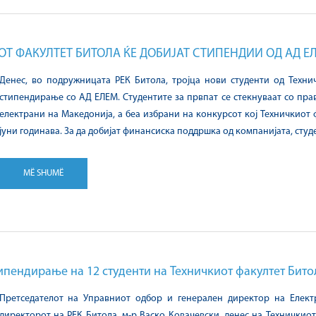
ОТ ФАКУЛТЕТ БИТОЛА ЌЕ ДОБИЈАТ СТИПЕНДИИ ОД АД Е
Денес, во подружницата РЕК Битола, тројца нови студенти од Техн
стипендирање со АД ЕЛЕМ. Студентите за првпат се стекнуваат со пр
електрани на Македонија, а беа избрани на конкурсот кој Техничкиот 
јуни годинава. За да добијат финансиска поддршка од компанијата, сту
MË SHUMË
ипендирање на 12 студенти на Техничкиот факултет Бито
Претседателот на Управниот одбор и генерален директор на Eлект
директорот на РЕК Битола, м-р Васко Ковачевски, денес на Техничкиот