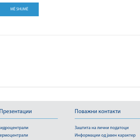
MË SHUMË
 Презентации
Поважни контакти
идроцентрали
Заштита на лични податоци
ермоцентрали
Информации од јавен карактер