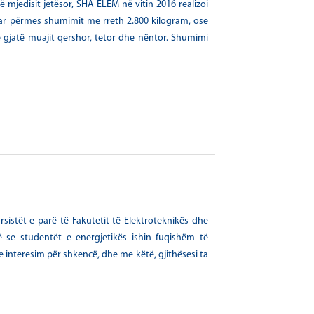
 mjedisit jetësor, SHA ELEM në vitin 2016 realizoi
ruar përmes shumimit me rreth 2.800 kilogram, ose
të gjatë muajit qershor, tetor dhe nëntor. Shumimi
stët e parë të Fakutetit të Elektroteknikës dhe
ë se studentët e energjetikës ishin fuqishëm të
 interesim për shkencë, dhe me këtë, gjithësesi ta