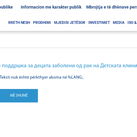
publike
Informacion me karakter publik
Mbrojtja e të dhënave pe
RRETH NESH
PRODHIMI
MJEDISI JETËSOR
INVESTIMET
MEDIA
ISO 
 поддршка за децата заболени од рак на Детската клин
Teksti nuk është përkthyer akoma në %LANG:,
MË SHUMË