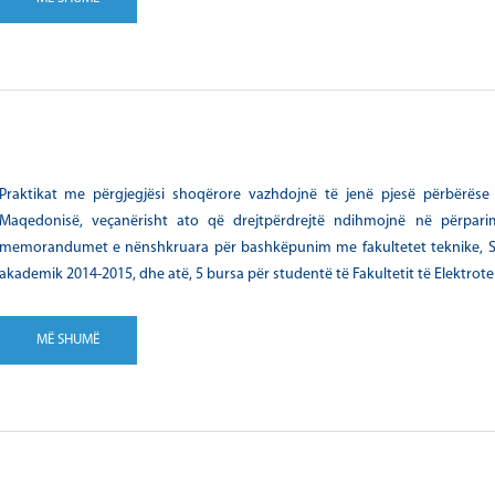
Praktikat me përgjegjësi shoqërore vazhdojnë të jenë pjesë përbërëse 
Maqedonisë, veçanërisht ato që drejtpërdrejtë ndihmojnë në përpar
memorandumet e nënshkruara për bashkëpunim me fakultetet teknike, SHA 
akademik 2014-2015, dhe atë, 5 bursa për studentë të Fakultetit të Elektrot
MË SHUMË