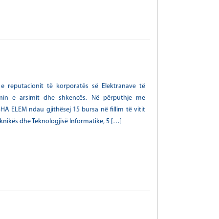
e reputacionit të korporatës së Elektranave të
imin e arsimit dhe shkencës. Në përputhje me
ELEM ndau gjithësej 15 bursa në fillim të vitit
eknikës dhe Teknologjisë Informatike, 5 […]