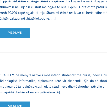
Si pjesë përbërëse e përgjegjësisë shoqërore dhe kujdesit e mirëmbajtjes së
shumimin në Liqenin e Ohrit me ngjala të reja. Liqeni i Ohrit është pasu
rreth 90.000 copë ngjala të reja. Shumimi është realizuar tri herë, edhe a
është realizuar në shtatë lokacione, […]
MË SHUMË
SHA ELEM në mënyrë aktive i mbështetin studentët me bursa, ndërsa bursi
Teknologjisë Informatike, diplomuan këtë vit akademik. Kjo do të thot
motivuar që ta ruajnë suksesin gjatë studimeve dhe të shquhen për dije dhe
mbajnë të drejtën e bursës gjatë viteve të […]
MË SHUMË