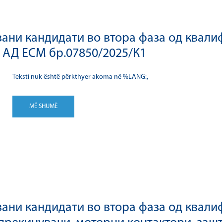
ани кандидати во втора фаза од квали
 АД ЕСМ бр.07850/2025/К1
Teksti nuk është përkthyer akoma në %LANG:,
MË SHUMË
ани кандидати во втора фаза од квалиф