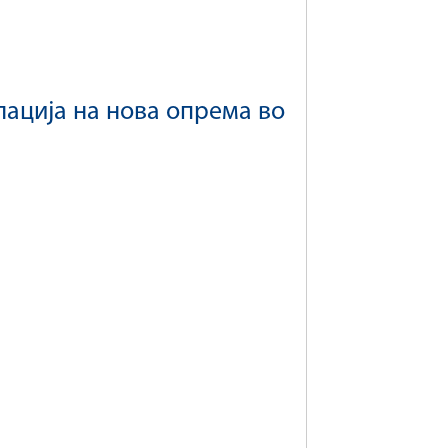
лација на нова опрема во