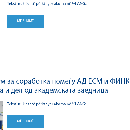
Teksti nuk është përkthyer akoma në %LANG:,
MË SHUMË
м за соработка помеѓу АД ЕСМ и ФИНКИ
а и дел од академската заедница
Teksti nuk është përkthyer akoma në %LANG:,
MË SHUMË