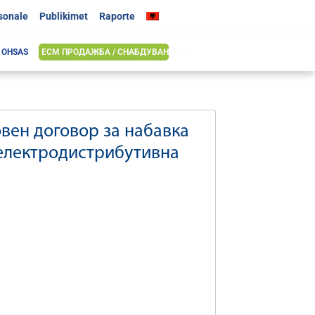
rsonale
Publikimet
Raporte
& OHSAS
ЕСМ ПРОДАЖБА / СНАБДУВАЊЕ
вен договор за набавка
о електродистрибутивна