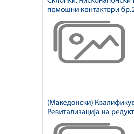
Склопки, нисконапонски 
помошни контактори бр.
(Македонски) Квалификув
Ревитализација на редук