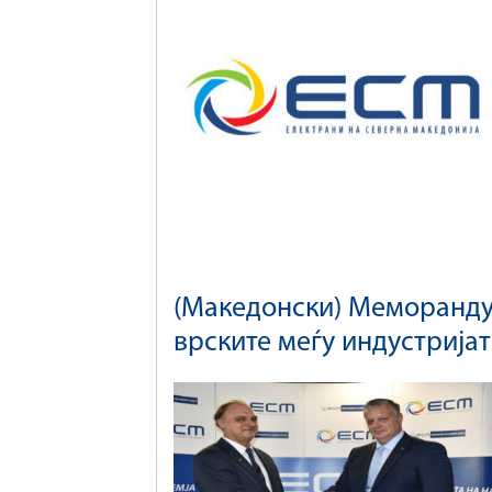
(Македонски) Меморанду
врските меѓу индустријат