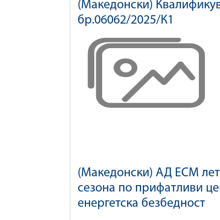
(Македонски) Квалификув
бр.06062/2025/К1
(Македонски) АД ЕСМ лето
сезона по прифатливи це
енергетска безбедност