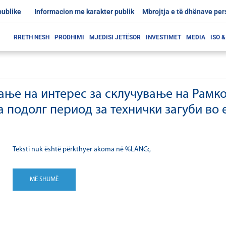
publike
Informacion me karakter publik
Mbrojtja e të dhënave pe
RRETH NESH
PRODHIMI
MJEDISI JETËSOR
INVESTIMET
MEDIA
ISO 
ање на интерес за склучување на Рамко
за подолг период за технички загуби в
Teksti nuk është përkthyer akoma në %LANG:,
MË SHUMË