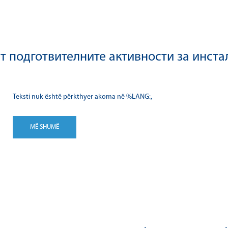
т подготвителните активности за инста
Teksti nuk është përkthyer akoma në %LANG:,
MË SHUMË