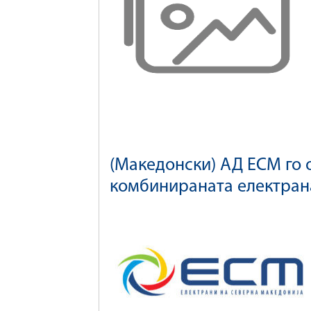
(Македонски) АД ЕСМ го 
комбинираната електран