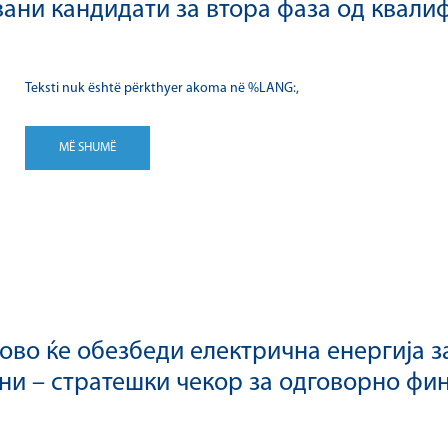
ани кандидати за втора фаза од квали
Teksti nuk është përkthyer akoma në %LANG:,
MË SHUMË
во ќе обезбеди електрична енергија за
ни – стратешки чекор за одговорно фи