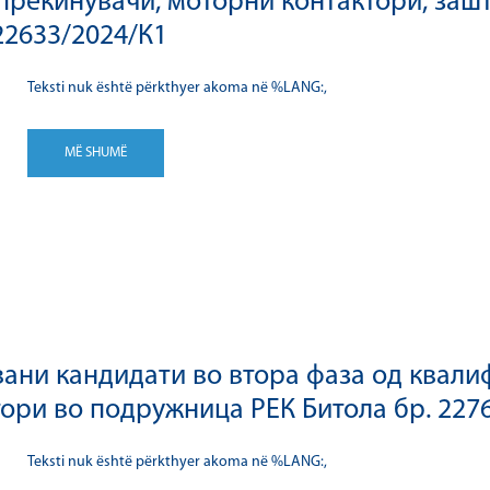
прекинувачи, моторни контактори, заш
22633/2024/К1
Teksti nuk është përkthyer akoma në %LANG:,
MË SHUMË
ани кандидати во втора фаза од квалиф
тори во подружница РЕК Битола бр. 227
Teksti nuk është përkthyer akoma në %LANG:,