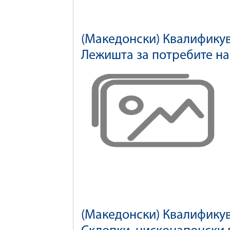
(Македонски) Квалификув
Лежишта за потребите на
(Македонски) Квалификув