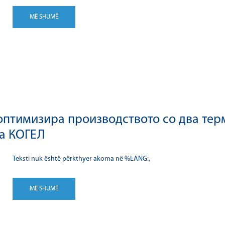
MË SHUMË
оптимизира производството со два тер
а КОГЕЛ
Teksti nuk është përkthyer akoma në %LANG:,
MË SHUMË