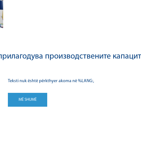
прилагодува производствените капаците
Teksti nuk është përkthyer akoma në %LANG:,
MË SHUMË