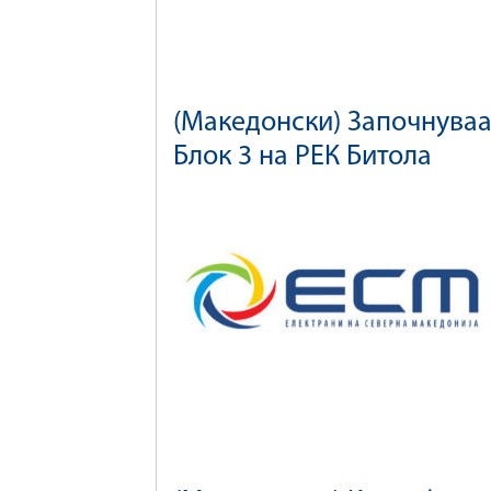
(Македонски) Започнуваа
Блок 3 на РЕК Битола