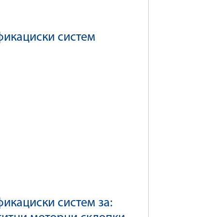
фикациски систем
икациски систем за: