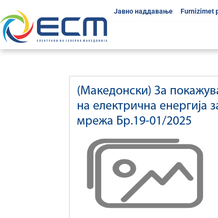
Јавно наддавање
Furnizimet 
(Македонски) За покажув
на електрична енергија 
мрежа Бр.19-01/2025