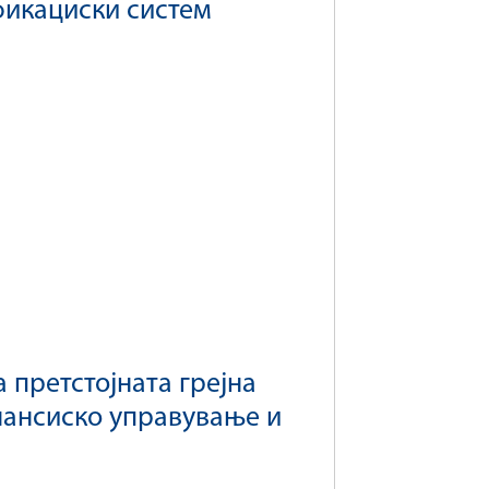
фикациски систем
 претстојната грејна
нансиско управување и