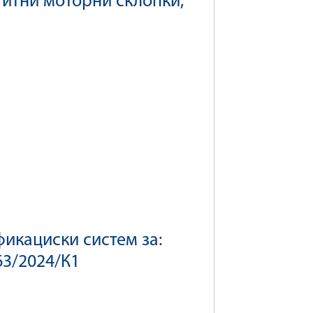
титни моторни склопки,
икациски систем за:
63/2024/К1