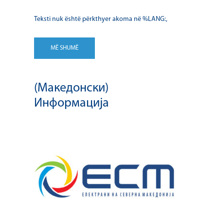
Teksti nuk është përkthyer akoma në %LANG:,
MË SHUMË
(Македонски)
Информација