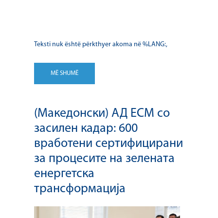
Teksti nuk është përkthyer akoma në %LANG:,
MË SHUMË
(Македонски) АД ЕСМ со
засилен кадар: 600
вработени сертифицирани
за процесите на зелената
енергетска
трансформација