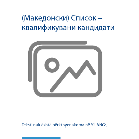
(Македонски) Список –
квалификувани кандидати
Teksti nuk është përkthyer akoma në %LANG:,