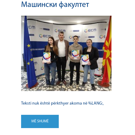
Машински факултет
Teksti nuk është përkthyer akoma në %LANG:,
MË SHUMË