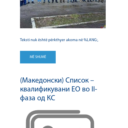
Teksti nuk është përkthyer akoma në %LANG:,
MË SHUMË
(Македонски) Список –
квалификувани ЕО во II-
фаза од КС