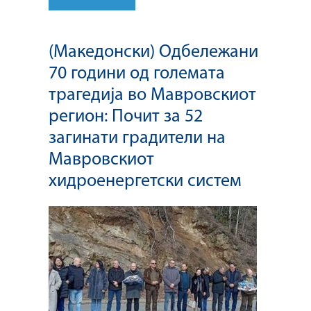
(Македонски) Одбележани
70 години од големата
трагедија во Мавровскиот
регион: Почит за 52
загинати градители на
Мавровскиот
хидроенергетски систем