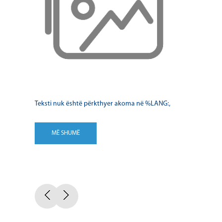
Teksti nuk është përkthyer akoma në %LANG:,
MË SHUMË