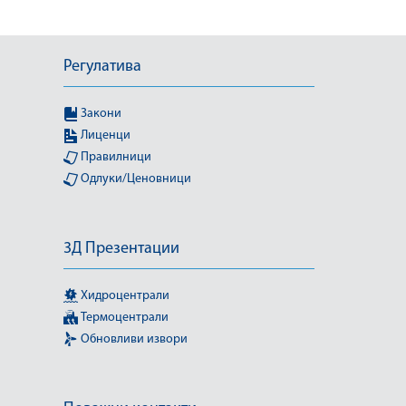
Регулатива
Закони
Лиценци
Правилници
Одлуки/Ценовници
3Д Презентации
Хидроцентрали
Термоцентрали
Обновливи извори