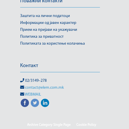
Поважни контакти
Заштита на лични податоци
Информации од јавен карактер
Прием на пријави на укажувачи
Политика за приватност
Политиката за користење колачиња
Контакт
02/3149–278
contact@elem.com.mk
WEBMAIL
Archive Category Single Page
Cookie Policy