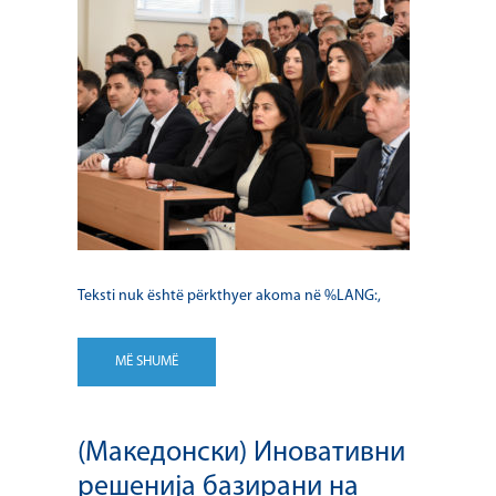
Teksti nuk është përkthyer akoma në %LANG:,
MË SHUMË
(Македонски) Иновативни
решенија базирани на