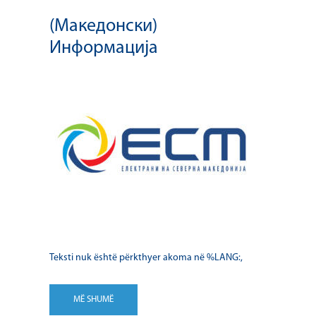
(Македонски)
Информација
Teksti nuk është përkthyer akoma në %LANG:,
MË SHUMË