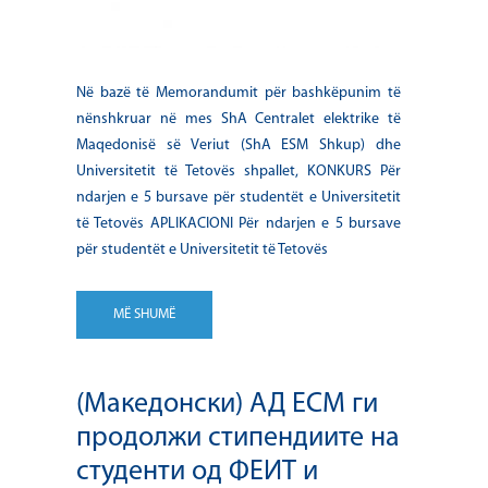
Në bazë të Memorandumit për bashkëpunim të
nënshkruar në mes ShA Centralet elektrike të
Maqedonisë së Veriut (ShA ESM Shkup) dhe
Universitetit të Tetovës shpallet, KONKURS Për
ndarjen e 5 bursave për studentët e Universitetit
të Tetovës APLIKACIONI Për ndarjen e 5 bursave
për studentët e Universitetit të Tetovës
MË SHUMË
(Македонски) АД ЕСМ ги
продолжи стипендиите на
студенти од ФЕИТ и