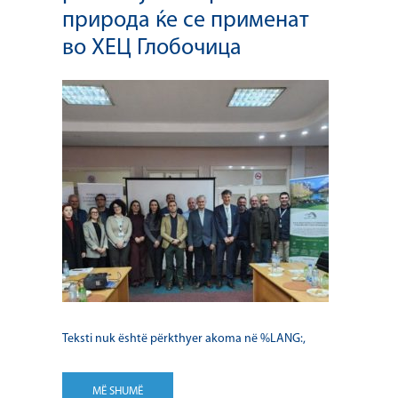
природа ќе се применат
во ХЕЦ Глобочица
Teksti nuk është përkthyer akoma në %LANG:,
MË SHUMË