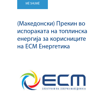
MË SHUMË
(Македонски) Прекин во
испораката на топлинска
енергија за корисниците
на ЕСМ Енергетика