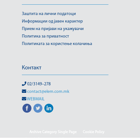
Заштита на лични податоци
Информации од јавен карактер
Прием на пријави на укажувачи
Политика за приватност
Политиката за користење колачиња
Контакт
02/3149–278
contact@elem.com.mk
WEBMAIL
Archive Category Single Page
Cookie Policy
Sample Page
test full page 2 template
test123