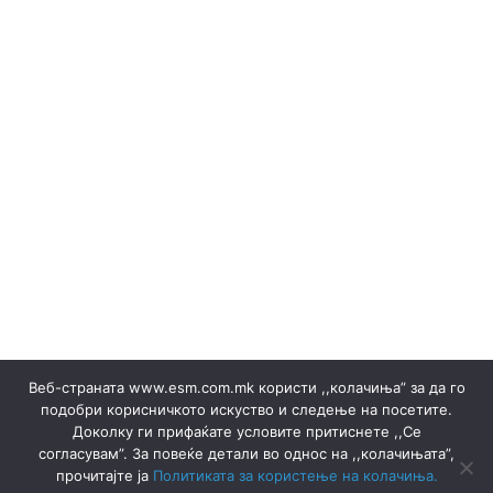
(Македонски) Одлуки/Ценовници
(Македонски) ОКТОМВРИ 2023
(Македонски) Офицер за заштита на лични податоци
(Македонски) Подружница ТЕЦ Неготино
(Македонски) Политики
Regelbücher
(Македонски) Преглед на сите јавни набавки
(Македонски) Продажба на гаранции на потекло на
ЕЕ
Stromverkäufe ▸ Dokumente
(Македонски) Продажба на отпад
Produktion
(Македонски) СЕПТЕМВРИ - 2024
(Македонски) СЕПТЕМВРИ - 2025
(Македонски) СЕПТЕМВРИ 2023
(Македонски) Сертификати
Веб-страната www.esm.com.mk користи ,,колачиња” за да го
(Македонски) Ски Центар Попова Шапка ДООЕЛ –
подобри корисничкото искуство и следење на посетите.
Тетово
Доколку ги прифаќате условите притиснете ,,Се
(Македонски) Склучени договори
Ankündigungen
согласувам”. За повеќе детали во однос на ,,колачињата”,
Ankündigungen
Thermische pflanzen
прочитајте ја
Политиката за користење на колачиња.
Thermische pflanzen
(Македонски) ФЕВРУАРИ 2023