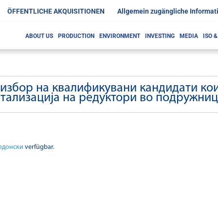
ÖFFENTLICHE AKQUISITIONEN
Allgemein zugängliche Informat
ABOUT US
PRODUCTION
ENVIRONMENT
INVESTING
MEDIA
ISO 
 избор на квалификувани кандидати кои
итализација на редуктори во подружниц
едонски
verfügbar.