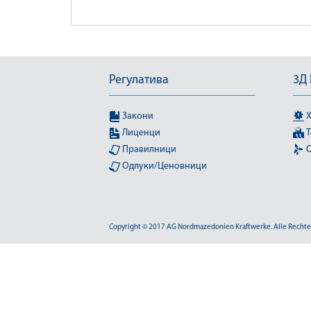
Регулатива
3Д
Закони
Х
Лиценци
Т
Правилници
О
Одлуки/Ценовници
Copyright © 2017 AG Nordmazedonien Kraftwerke. Alle Rechte