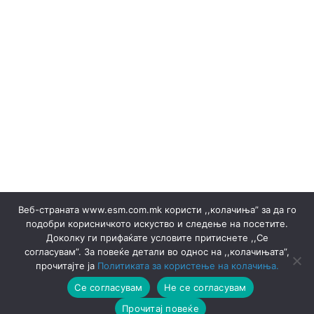
(Македонски) Офицер за заштита на лични податоци
(Македонски) Подружница ТЕЦ Неготино
(Македонски) Политики
Regelbücher
(Македонски) Преглед на сите јавни набавки
(Македонски) Продажба на гаранции на потекло на
ЕЕ
Stromverkäufe ▸ Dokumente
(Македонски) Продажба на отпад
Produktion
(Македонски) СЕПТЕМВРИ - 2024
(Македонски) СЕПТЕМВРИ - 2025
(Македонски) СЕПТЕМВРИ 2023
(Македонски) Сертификати
Веб-страната www.esm.com.mk користи ,,колачиња” за да го
(Македонски) Ски Центар Попова Шапка ДООЕЛ –
подобри корисничкото искуство и следење на посетите.
Тетово
Доколку ги прифаќате условите притиснете ,,Се
(Македонски) Склучени договори
Ankündigungen
согласувам”. За повеќе детали во однос на ,,колачињата”,
Ankündigungen
Thermische pflanzen
прочитајте ја
Политиката за користење на колачиња.
Thermische pflanzen
(Македонски) ФЕВРУАРИ 2023
Се согласувам
Не се согласувам
(Македонски) ФЕВРУАРИ 2025
Hydro-Anlagen
Прочитај повеќе
Коти на Охридско Езеро 2026