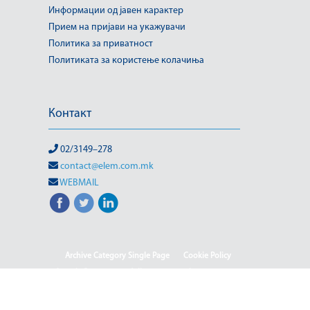
Информации од јавен карактер
Прием на пријави на укажувачи
Политика за приватност
Политиката за користење колачиња
Контакт
02/3149–278
contact@elem.com.mk
WEBMAIL
Archive Category Single Page
Cookie Policy
Sample Page
test full page 2 template
test123
(Македонски) Информации од јавен карактер
HOME
HOME - Deutsch
HOME - English