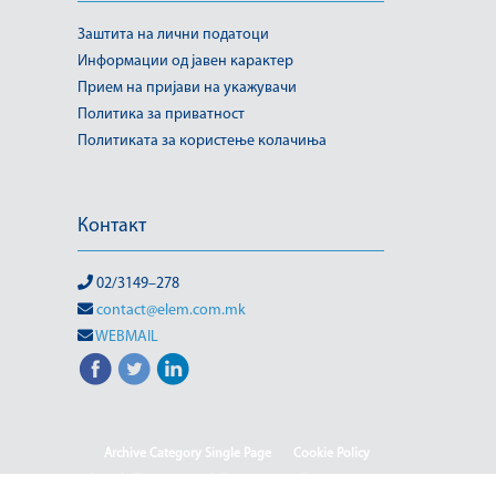
Заштита на лични податоци
Информации од јавен карактер
Прием на пријави на укажувачи
Политика за приватност
Политиката за користење колачиња
Контакт
02/3149–278
contact@elem.com.mk
WEBMAIL
Archive Category Single Page
Cookie Policy
Sample Page
test full page 2 template
test123