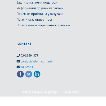
Заштита на лични податоци
Информации од јавен карактер
Прием на пријави на укажувачи
Политика за приватност
Политиката за користење колачиња
Контакт
02/3149–278
contact@elem.com.mk
WEBMAIL
Archive Category Single Page
Cookie Policy
Sample Page
test full page 2 template
test123
Informacion me karakter publik
Ballina