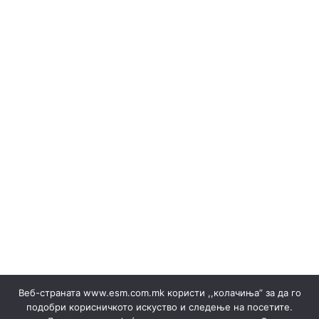
(Македонски) ОБЈАВИ НА ПРОДАЖБА НА ГАРАНЦИИ И
РЕЗУЛТАТИ
Erneuerbare Ressourcen
(Македонски) Одлуки/Ценовници
(Македонски) ОКТОМВРИ 2023
(Македонски) Офицер за заштита на лични податоци
(Македонски) Подружница ТЕЦ Неготино
(Македонски) Политики
Regelbücher
(Македонски) Преглед на сите јавни набавки
(Македонски) Продажба на гаранции на потекло на
ЕЕ
Stromverkäufe ▸ Dokumente
(Македонски) Продажба на отпад
Produktion
(Македонски) СЕПТЕМВРИ - 2024
(Македонски) СЕПТЕМВРИ - 2025
(Македонски) СЕПТЕМВРИ 2023
(Македонски) Сертификати
Веб-страната www.esm.com.mk користи ,,колачиња” за да го
(Македонски) Ски Центар Попова Шапка ДООЕЛ –
подобри корисничкото искуство и следење на посетите.
Тетово