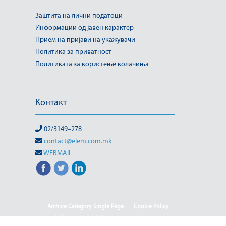
Заштита на лични податоци
Информации од јавен карактер
Прием на пријави на укажувачи
Политика за приватност
Политиката за користење колачиња
Контакт
02/3149–278
contact@elem.com.mk
WEBMAIL
Archive Category Single Page
Cookie Policy
Sample Page
test full page 2 template
test123