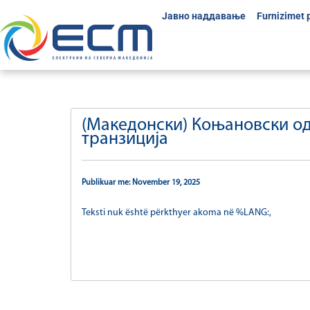
Јавно наддавање
Furnizimet 
(Македонски) Коњановски од 
транзиција
Publikuar me: November 19, 2025
Teksti nuk është përkthyer akoma në %LANG:,