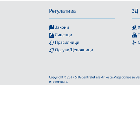
Регулатива
3Д
Закони
Х
Лиценци
Т
Правилници
О
Одлуки/Ценовници
Copyright © 2017 SHA Centralet elektrike të Maqedonisë së Veriu
e rezervuara.