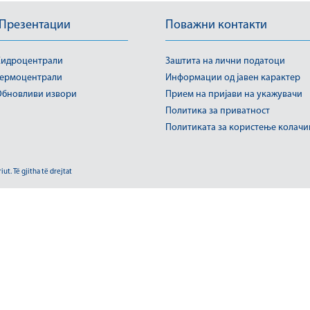
 Презентации
Поважни контакти
идроцентрали
Заштита на лични податоци
ермоцентрали
Информации од јавен карактер
бновливи извори
Прием на пријави на укажувачи
Политика за приватност
Политиката за користење колач
t. Të gjitha të drejtat