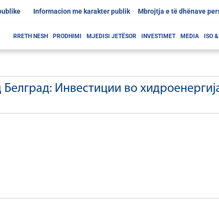
publike
Informacion me karakter publik
Mbrojtja e të dhënave pe
RRETH NESH
PRODHIMI
MJEDISI JETËSOR
INVESTIMET
MEDIA
ISO 
Белград: Инвестиции во хидроенергија