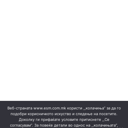
Erneuerbare Ressourcen
(Македонски) Одлуки/Ценовници
(Македонски) ОКТОМВРИ 2023
(Македонски) Офицер за заштита на лични податоци
(Македонски) Подружница ТЕЦ Неготино
(Македонски) Политики
Regelbücher
(Македонски) Преглед на сите јавни набавки
(Македонски) Продажба на гаранции на потекло на
ЕЕ
Stromverkäufe ▸ Dokumente
(Македонски) Продажба на отпад
Produktion
(Македонски) СЕПТЕМВРИ - 2024
(Македонски) СЕПТЕМВРИ - 2025
(Македонски) СЕПТЕМВРИ 2023
(Македонски) Сертификати
Веб-страната www.esm.com.mk користи ,,колачиња” за да го
(Македонски) Ски Центар Попова Шапка ДООЕЛ –
подобри корисничкото искуство и следење на посетите.
Тетово
Доколку ги прифаќате условите притиснете ,,Се
(Македонски) Склучени договори
Ankündigungen
согласувам”. За повеќе детали во однос на ,,колачињата”,