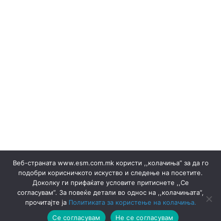
(Македонски) Одлуки/Ценовници
(Македонски) ОКТОМВРИ 2023
(Македонски) Офицер за заштита на лични податоци
(Македонски) Подружница ТЕЦ Неготино
Policy
Rulebooks
(Македонски) Преглед на сите јавни набавки
(Македонски) Продажба на гаранции на потекло на
ЕЕ
Electricity sales ▸ Documents
(Македонски) Продажба на отпад
Production
(Македонски) СЕПТЕМВРИ - 2024
(Македонски) СЕПТЕМВРИ - 2025
(Македонски) СЕПТЕМВРИ 2023
Certificates
Веб-страната www.esm.com.mk користи ,,колачиња” за да го
(Македонски) Ски Центар Попова Шапка ДООЕЛ –
подобри корисничкото искуство и следење на посетите.
Тетово
Доколку ги прифаќате условите притиснете ,,Се
(Македонски) Склучени договори
Announcements
согласувам”. За повеќе детали во однос на ,,колачињата”,
Announcements
Thermal Plants
Thermal Plants
прочитајте ја
Политиката за користење на колачиња.
(Македонски) ФЕВРУАРИ 2023
Се согласувам
Не се согласувам