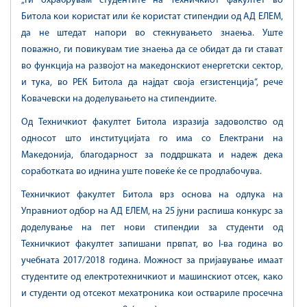
„Ги охрабрувам студентите на Техничкиот факултет во
Битола кои користат или ќе користат стипендии од АД ЕЛЕМ,
да не штедат напори во стекнувањето знаења. Уште
поважно, ги повикувам тие знаења да се обидат да ги стават
во функција на развојот на македонскиот енергетски сектор,
и тука, во РЕК Битола да најдат своја егзистенција“, рече
Ковачевски на доделувањето на стипендиите.
Од Техничкиот факултет Битола изразија задоволство од
односот што институцијата го има со Електрани на
Македонија, благодарност за поддршката и надеж дека
соработката во иднина уште повеќе ќе се продлабочува.
Техничкиот факултет Битола врз основа на одлука на
Управниот одбор на АД ЕЛЕМ, на 25 јуни распиша конкурс за
доделување на пет нови стипендии за студенти од
Техничкиот факултет запишани првпат, во I-ва година во
учебната 2017/2018 година. Можност за пријавување имаат
студентите од електротехничкиот и машинскиот отсек, како
и студенти од отсекот мехатроника кои оствариле просечна