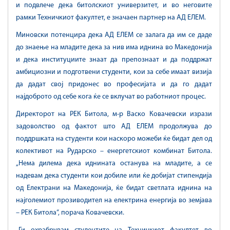
и подвлече дека битолскиот универзитет, и во неговите
рамки Техничкиот факултет, е значаен партнер на АД ЕЛЕМ.
Миновски потенцира дека АД ЕЛЕМ се залага да им се даде
до знаење на младите дека за нив има иднина во Македонија
и дека институциите знаат да препознаат и да поддржат
амбициозни и подготвени студенти, кои за себе имаат визија
да дадат свој придонес во професијата и да го дадат
најдоброто од себе кога ќе се вклучат во работниот процес.
Директорот на РЕК Битола, м-р Васко Ковачевски изрази
задоволство од фактот што АД ЕЛЕМ продолжува до
поддршката на студенти кои наскоро можеби ќе бидат дел од
колективот на Рударско – енергетскиот комбинат Битола.
„Нема дилема дека иднината останува на младите, а се
надевам дека студенти кои добиле или ќе добијат стипендија
од Електрани на Македонија, ќе бидат светлата иднина на
најголемиот прозиводител на електрина енергија во земјава
– РЕК Битола“, порача Ковачевски.