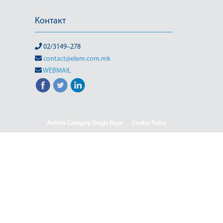
Контакт
02/3149–278
contact@elem.com.mk
WEBMAIL
Archive Category Single Page
Cookie Policy
Sample Page
test full page 2 template
test123
(Македонски) Информации од јавен карактер
HOME
HOME - Deutsch
HOME - English
HOME - Shqip
ISO & OHSMS
Rehabilitation of HPP-III Phase
(Македонски) Webmail
(Македонски) Јавен повик 04-2025/2
(Македонски) Јавен повик 04-2025