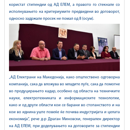
користат стипендии од АД ЕЛЕМ, а правото го стекнале со
исполнувањето на критериумите предвидени во договорот,
односно задржале просек не помал од 8 (осум).
„АД Електрани на Македонија, како општествено одговорна
компанија, сака да вложува во младите луѓе, сака да помогне
во продуцирањето кадар, особено од областа на техничките
науки, електротехниката и информациските технологии,
како и од други области кои се барани во стопанството и на
кои во иднина уште повеќе ќе почива индустријата и целата
економија“, рече д-р Драган Миновски, генерален директор
на АД ЕЛЕМ, при доделувањето на договорите за стипендии