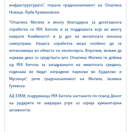
инфраструктурата”, порача градоначалникот на Општина
Новаци, Љубе Кузмановски.
“Општина Могила е многу благодарна за досегашната
соработка со РЕК Битола и за поддршката која во многу
наврати Комбинатот и ја дал на могилската локална
самоуправа. Нашата соработка мора особено да се
интензивира во областа на екологијата. Впрочем, можам да
најавам дека со средствата што Општина Могила ги добива
од РЕК Битола за загадувањето на животната средина,
годинава ќе бидат изградени паркови во Будаково и
Мусинци”, рече градоначалникот на Могила, Јасмина
Гулевска.
АД ЕЛЕМ, подружница РЕК Битола настаните по повод Денот
на рударите ги завршува утре со серија хуманитарни
активности.