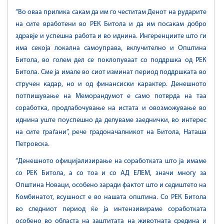
“Во оваа прилика сакам да им го честитам Денот на рударите
на сите вработени во РЕК Битола и да им посакам добро
здравје и успешна работа и во иднина. Ингеренциите што ги
има секоја локална самоуправа, вклучително и Општина
Битола, во голем дел се поклопуваат со поддршка од РЕК
Битола. Сме ја имале во сиот изминат период поддршката во
стручен кадар, но и од финансиски карактер. Денешното
потпишување на Меморандумот е само потврда на таа
соработка, продлабочување на истата и овозможување во
иднина уште поуспешно да делуваме заеднички, во интерес
на сите граѓани”, рече градоначалникот на Битола, Наташа
Петровска.
“Денешното официјализирање на соработката што ја имаме
со РЕК Битола, а со тоа и со АД ЕЛЕМ, значи многу за
Општина Новаци, особено заради фактот што и седиштето на
Комбинатот, всушност е во нашата општина. Со РЕК Битола
во следниот период ќе ја интензивираме соработката
особено во областа на заштитата на животната средина и