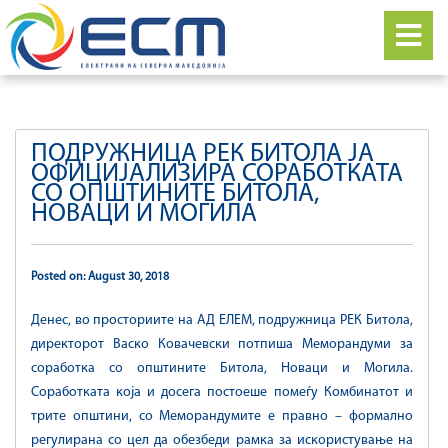
ПОДРУЖНИЦА РЕК БИТОЛА ЈА
ОФИЦИЈАЛИЗИРА СОРАБОТКАТА
СО ОПШТИНИТЕ БИТОЛА,
НОВАЦИ И МОГИЛА
Posted on: August 30, 2018
Денес, во просториите на АД ЕЛЕМ, подружница РЕК Битола,
директорот Васко Ковачевски потпиша Меморандуми за
соработка со општините Битола, Новаци и Могила.
Соработката која и досега постоеше помеѓу Комбинатот и
трите општини, со Меморандумите е правно – формално
регулирана со цел да обезбеди рамка за искористување на