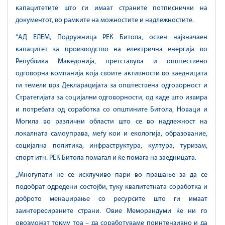
капацитетите што ги имаат страните потписнички на
документот, во рамките на можностите и надлежностите.
“АД ЕЛЕМ, Подружница РЕК Битола, освен најзначаен
капацитет за производство на електрична енергија во
Република Македонија, претставува и општествено
одговорна компанија која своите активности во заедницата
ги темели врз Декларацијата за општествена одговорност и
Стратегијата за социјални одговорности, од каде што извира
и потребата од соработка со општините Битола, Новаци и
Могила во различни области што се во надлежност на
локалната самоуправа, меѓу кои и екологија, образование,
социјална политика, инфраструктура, култура, туризам,
спорт итн. РЕК Битола помагал и ќе помага на заедницата.
„Многупати не се исклучиво пари во прашање за да се
подобрат одредени состојби, туку квалитетната соработка и
доброто менаџирање со ресурсите што ги имаат
заинтересираните страни. Овие Меморандуми ќе ни го
овозможат токму тоа – да соработуваме поинтензивно и да