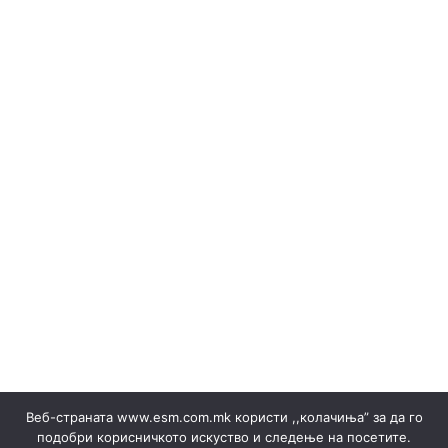
(Македонски) Објави за набака и Резултати
(Македонски) ОБЈАВИ НА ПРОДАЖБА НА ГАРАНЦИИ И
РЕЗУЛТАТИ
Renewable sources
(Македонски) Одлуки/Ценовници
(Македонски) ОКТОМВРИ 2023
(Македонски) Офицер за заштита на лични податоци
(Македонски) Подружница ТЕЦ Неготино
Policy
Rulebooks
(Македонски) Преглед на сите јавни набавки
(Македонски) Продажба на гаранции на потекло на
ЕЕ
Electricity sales ▸ Documents
(Македонски) Продажба на отпад
Production
(Македонски) СЕПТЕМВРИ - 2024
(Македонски) СЕПТЕМВРИ - 2025
(Македонски) СЕПТЕМВРИ 2023
Certificates
Веб-страната www.esm.com.mk користи ,,колачиња” за да го
(Македонски) Ски Центар Попова Шапка ДООЕЛ –
подобри корисничкото искуство и следење на посетите.
Тетово