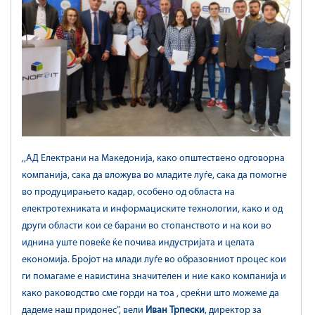
,,АД Електрани на Македонија, како општествено одговорна
компанија, сака да вложува во младите луѓе, сака да помогне
во продуцирањето кадар, особено од областа на
електротехниката и информациските технологии, како и од
други области кои се барани во стопанството и на кои во
иднина уште повеќе ќе почива индустријата и целата
економија. Бројот на млади луѓе во образовниот процес кои
ги помагаме е навистина значителен и ние како компанија и
како раководство сме горди на тоа , среќни што можеме да
дадеме наш придонес”, вели
Иван Трпески
, директор за