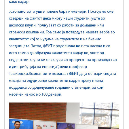
како кадар.
„Стопанството уште повеќе бара инженери. Постојано сме
сведоци на фактот дeка многу наши студенти, уште во
школски клупи, почнуваат со работи за домашни или
странски компании. Тоа само ја потврдува нашата верба во
квалитетот кој го нудиме на студентите и на бизнис
заедницата. Затоа, ФЕИТ продолжува во иста насока и со
исто темпо да образува квалитетен кадар кој уште од
студентски клупи ќе се вклучи во процесот на производство
и дистрибуција на енергија“, вели професор
Ташковски.Компаниите помагаат ФЕИТ да ја оствари својата
мисија на едуцирање квалитетни кадри преку нивна
поддршка со доделување годишни стипендии, за кои
месечен износ е 6.100 денари.