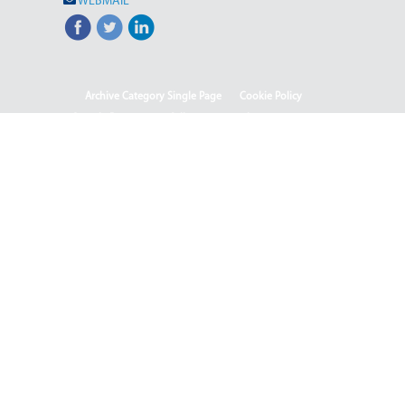
WEBMAIL
Archive Category Single Page
Cookie Policy
Sample Page
test full page 2 template
test123
Informacion me karakter publik
Ballina
Ballina - Deutsch
Ballina - English
Ballina - Shqip
(Македонски) ISO & OHSAS
(Македонски) Rehabilitation of HPP-III Phase
(Македонски) Webmail
(Македонски) Јавен повик 04-2025/2
(Македонски) Јавен повик 04-2025
(Македонски) Јавен повик 05-2025
(Македонски) Јавен повик 05-2025-2
(Македонски) Јавен Повик 06/1-2026
(Македонски) Јавен Повик 06/2-2026
(Македонски) Јавен повик бр. 01-111/2025 - Отворен
систем за набавка на јаглен (лигнит) за потребите на