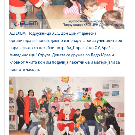
АД ЕЛЕМ, Подружница ХЕС„Црн Дрим“ денеска
организираше новогодишно изненадување за учениците од
паралелката со посебни потреби „Порака“ во ОУ „Браќа
Миладиновци“ Струга. Децата сe дружеа со Дедо Мраз и
кловнот Анита кои им поделија пакетчиња и материјали за
нивните часови.