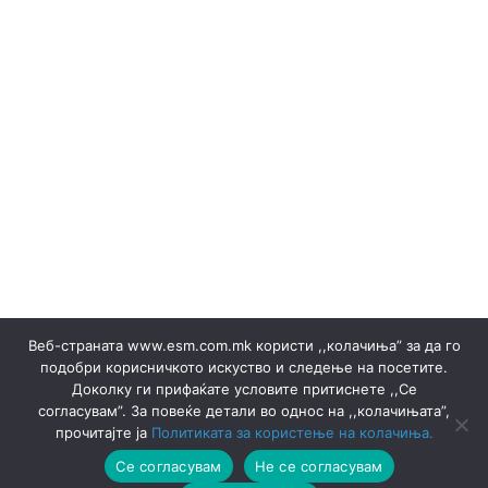
(Македонски) Одлуки/Ценовници
(Македонски) ОКТОМВРИ 2023
(Македонски) Офицер за заштита на лични податоци
(Македонски) Подружница ТЕЦ Неготино
Policy
Rulebooks
(Македонски) Преглед на сите јавни набавки
(Македонски) Продажба на гаранции на потекло на
ЕЕ
Electricity sales ▸ Documents
(Македонски) Продажба на отпад
Production
(Македонски) СЕПТЕМВРИ - 2024
(Македонски) СЕПТЕМВРИ - 2025
(Македонски) СЕПТЕМВРИ 2023
Certificates
Веб-страната www.esm.com.mk користи ,,колачиња” за да го
(Македонски) Ски Центар Попова Шапка ДООЕЛ –
подобри корисничкото искуство и следење на посетите.
Тетово
Доколку ги прифаќате условите притиснете ,,Се
(Македонски) Склучени договори
Announcements
согласувам”. За повеќе детали во однос на ,,колачињата”,
Announcements
Thermal Plants
Thermal Plants
прочитајте ја
Политиката за користење на колачиња.
(Македонски) ФЕВРУАРИ 2023
Се согласувам
Не се согласувам
(Македонски) ФЕВРУАРИ 2025
Hydro Plants