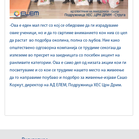
-Ова е еден мал гест со кој се обидовме да ги израдуваме
овие ученици, но и да го свртиме вниманието кон нив со цел
да растат во подобра околина, полна со љубов. Ние како
општествено одговорна компанија се трудиме секогаш да
излеземе во пресрет на заедницата со посебен акцент на
ранливите категории. Ова е само дел од низата акции кои ги
посветуваме и со кои се трудиме нашето место на живеење
да го направиме поубаво и подобро за живеење-изјави Сашо
Коркут, директор на АД ЕЛЕМ, Подружница ХЕС Црн Дрим.