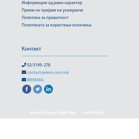
Информации од јавен карактер
Прием на пријави на укажувачи
Политика за приватност
Политиката за користење колачиња
Контакт
02/3149–278
contact@elem.com.mk
WEBMAIL
Archive Category Single Page
Cookie Policy
Sample Page
test full page 2 template
test123
(Македонски) Информации од јавен карактер
HOME
HOME - Deutsch
HOME - English