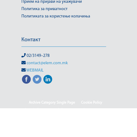
Прием на пријави на укажувачи
Политика за приватност
Политиката за користење колачиња
Контакт
02/3149–278
contact@elem.com.mk
WEBMAIL
Archive Category Single Page
Cookie Policy
Sample Page
test full page 2 template
test123
(Македонски) Информации од јавен карактер
HOME
HOME - Deutsch
HOME - English
HOME - Shqip
(Македонски) ISO & OHSAS