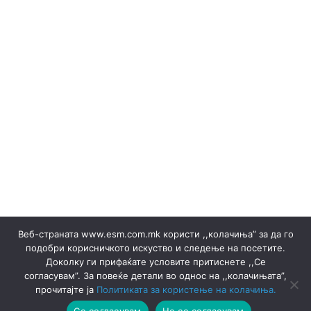
(Македонски) ОКТОМВРИ 2023
(Македонски) Офицер за заштита на лични податоци
(Македонски) Подружница ТЕЦ Неготино
(Македонски) Политики
Regelbücher
(Македонски) Преглед на сите јавни набавки
(Македонски) Продажба на гаранции на потекло на
ЕЕ
Stromverkäufe ▸ Dokumente
(Македонски) Продажба на отпад
Produktion
(Македонски) СЕПТЕМВРИ - 2024
(Македонски) СЕПТЕМВРИ - 2025
(Македонски) СЕПТЕМВРИ 2023
(Македонски) Сертификати
Веб-страната www.esm.com.mk користи ,,колачиња” за да го
(Македонски) Ски Центар Попова Шапка ДООЕЛ –
подобри корисничкото искуство и следење на посетите.
Тетово
Доколку ги прифаќате условите притиснете ,,Се
(Македонски) Склучени договори
Ankündigungen
согласувам”. За повеќе детали во однос на ,,колачињата”,
Ankündigungen
Thermische pflanzen
прочитајте ја
Политиката за користење на колачиња.
Thermische pflanzen
(Македонски) ФЕВРУАРИ 2023
Се согласувам
Не се согласувам