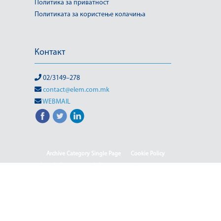
Политика за приватност
Политиката за користење колачиња
Контакт
02/3149–278
contact@elem.com.mk
WEBMAIL
Archive Category Single Page
Cookie Policy
Sample Page
test full page 2 template
test123
Informacion me karakter publik
Ballina
Ballina - Deutsch
Ballina - English
Ballina - Shqip
(Македонски) ISO & OHSAS
(Македонски) Rehabilitation of HPP-III Phase