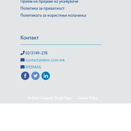
Прием на пријави на укажувачи
Политика за приватност
Политиката за користење колачиња
Контакт
02/3149–278
contact@elem.com.mk
WEBMAIL
Archive Category Single Page
Cookie Policy
Sample Page
test full page 2 template
test123
(Македонски) Информации од јавен карактер
HOME
HOME - Deutsch
HOME - English
HOME - Shqip
(Македонски) ISO & OHSAS