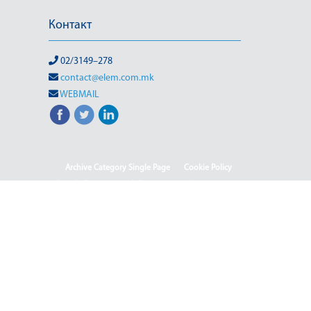
Контакт
02/3149–278
contact@elem.com.mk
WEBMAIL
Archive Category Single Page
Cookie Policy
Sample Page
test full page 2 template
test123
Informacion me karakter publik
Ballina
Ballina - Deutsch
Ballina - English
Ballina - Shqip
(Македонски) ISO & OHSAS
(Македонски) Rehabilitation of HPP-III Phase
(Македонски) Webmail
(Македонски) Јавен повик 04-2025/2
(Македонски) Јавен повик 04-2025