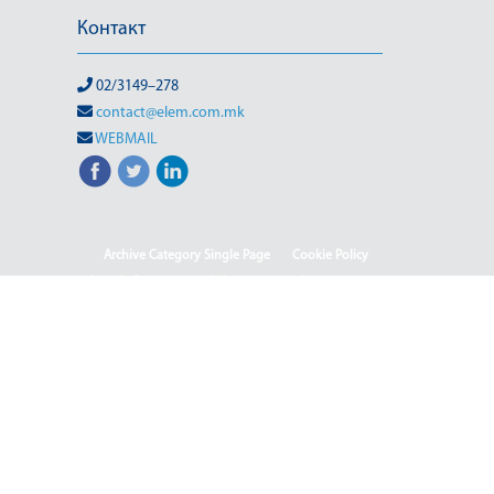
Контакт
02/3149–278
contact@elem.com.mk
WEBMAIL
Archive Category Single Page
Cookie Policy
Sample Page
test full page 2 template
test123
Informacion me karakter publik
Ballina
Ballina - Deutsch
Ballina - English
Ballina - Shqip
(Македонски) ISO & OHSAS
(Македонски) Rehabilitation of HPP-III Phase
(Македонски) Webmail
(Македонски) Јавен повик 04-2025/2
(Македонски) Јавен повик 04-2025
(Македонски) Јавен повик 05-2025