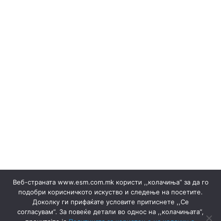
РЕЗУЛТАТИ
Burimet e ripërtëritshme
(Македонски) Одлуки/Ценовници
(Македонски) ОКТОМВРИ 2023
(Македонски) Офицер за заштита на лични податоци
(Македонски) Подружница ТЕЦ Неготино
(Македонски) Политики
Rregulloret
(Македонски) Преглед на сите јавни набавки
(Македонски) Продажба на гаранции на потекло на
ЕЕ
Shitje e energjisë elektrike ▸ Dokumente
(Македонски) Продажба на отпад
Prodhimi
(Македонски) СЕПТЕМВРИ - 2024
(Македонски) СЕПТЕМВРИ - 2025
(Македонски) СЕПТЕМВРИ 2023
Веб-страната www.esm.com.mk користи ,,колачиња” за да го
(Македонски) Сертификати
подобри корисничкото искуство и следење на посетите.
Qendra e Skijimit "Kodra e Diellit" - Tetovë
Доколку ги прифаќате условите притиснете ,,Се
(Македонски) Склучени договори
Lajmërime
согласувам”. За повеќе детали во однос на ,,колачињата”,
Lajmërime
Energjia Termike
Termocentralet