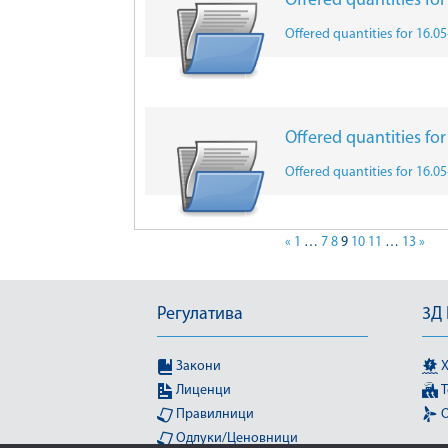
Offered quantities fo
Offered quantities for 16.0
Offered quantities fo
Offered quantities for 16.0
«
1
…
7
8
9
10
11
…
13
»
Регулатива
3Д
Закони
Х
Лиценци
Т
Правилници
О
Одлуки/Ценовници