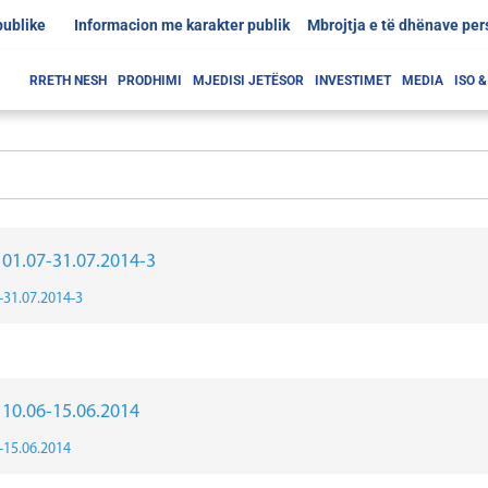
publike
Informacion me karakter publik
Mbrojtja e të dhënave pe
RRETH NESH
PRODHIMI
MJEDISI JETËSOR
INVESTIMET
MEDIA
ISO 
r 01.07-31.07.2014-3
7-31.07.2014-3
r 10.06-15.06.2014
6-15.06.2014