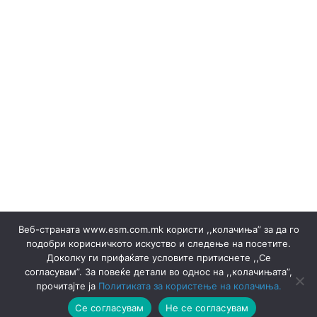
Набавка на електрична енергија ▸ Документи
Набавка на електрична енергија ▸ Правила
НАБАВКА НА ЕНЕРГИЈА ВО ТЕКОТ НА ДЕНОТ
НОЕМВРИ 2023
Објави за набака и Резултати
ОБЈАВИ НА ПРОДАЖБА НА ГАРАНЦИИ И РЕЗУЛТАТИ
Обновливи извори
Одлуки/Ценовници
ОКТОМВРИ 2023
Офицер за заштита на лични податоци
Подружница ТЕЦ Неготино
Политики
Правилници
Преглед на сите јавни набавки
Продажба на гаранции на потекло на ЕЕ
Продажба на електрична енергија ▸ Документи
Продажба на отпад
ПРОИЗВОДСТВО
Веб-страната www.esm.com.mk користи ,,колачиња” за да го
СЕПТЕМВРИ - 2024
СЕПТЕМВРИ - 2025
подобри корисничкото искуство и следење на посетите.
СЕПТЕМВРИ 2023
Сертификати
Доколку ги прифаќате условите притиснете ,,Се
Ски Центар Попова Шапка ДООЕЛ – Тетово
согласувам”. За повеќе детали во однос на ,,колачињата”,
Склучени договори
Соопштенија
Соопштенија
прочитајте ја
Политиката за користење на колачиња.
Термоенергија
Термоцентрали
ФЕВРУАРИ 2023
Се согласувам
Не се согласувам
ФЕВРУАРИ 2025
Хидроцентрали