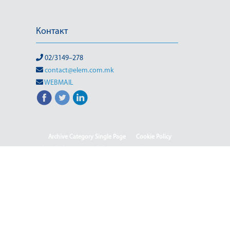
Контакт
02/3149–278
contact@elem.com.mk
WEBMAIL
Archive Category Single Page
Cookie Policy
Sample Page
test full page 2 template
test123
Информации од јавен карактер
HOME
HOME - Deutsch
HOME - English
HOME - Shqip
ISO & OHSAS
Rehabilitation of HPP-III Phase
Webmail
Јавен повик 04-2025/2
Јавен повик 04-2025
Јавен повик 05-2025
Јавен повик 05-2025-2
Јавен Повик 06/1-2026