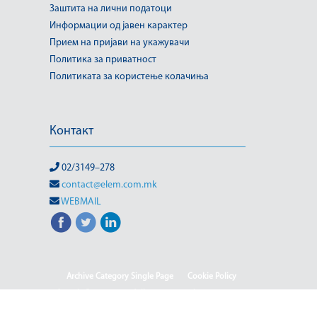
Заштита на лични податоци
Информации од јавен карактер
Прием на пријави на укажувачи
Политика за приватност
Политиката за користење колачиња
Контакт
02/3149–278
contact@elem.com.mk
WEBMAIL
Archive Category Single Page
Cookie Policy
Sample Page
test full page 2 template
test123
(Македонски) Информации од јавен карактер