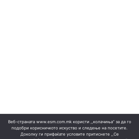
РЕЗУЛТАТИ
Erneuerbare Ressourcen
(Македонски) Одлуки/Ценовници
(Македонски) ОКТОМВРИ 2023
(Македонски) Офицер за заштита на лични податоци
(Македонски) Подружница ТЕЦ Неготино
(Македонски) Политики
Regelbücher
(Македонски) Преглед на сите јавни набавки
(Македонски) Продажба на гаранции на потекло на
ЕЕ
Stromverkäufe ▸ Dokumente
(Македонски) Продажба на отпад
Produktion
(Македонски) СЕПТЕМВРИ - 2024
(Македонски) СЕПТЕМВРИ - 2025
(Македонски) СЕПТЕМВРИ 2023
(Македонски) Сертификати
Веб-страната www.esm.com.mk користи ,,колачиња” за да го
(Македонски) Ски Центар Попова Шапка ДООЕЛ –
подобри корисничкото искуство и следење на посетите.
Тетово
Доколку ги прифаќате условите притиснете ,,Се
(Македонски) Склучени договори
Ankündigungen