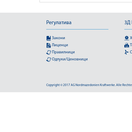
Регулатива
3Д
Закони
Х
Лиценци
Т
Правилници
О
Одлуки/Ценовници
Copyright © 2017 AG Nordmazedonien Kraftwerke. Alle Rechte