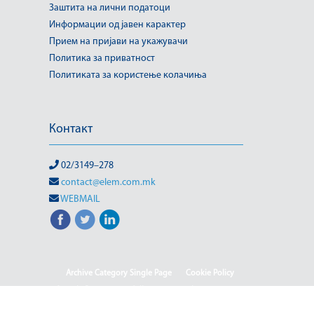
Заштита на лични податоци
Информации од јавен карактер
Прием на пријави на укажувачи
Политика за приватност
Политиката за користење колачиња
Контакт
02/3149–278
contact@elem.com.mk
WEBMAIL
Archive Category Single Page
Cookie Policy
Sample Page
test full page 2 template
test123
(Македонски) Информации од јавен карактер