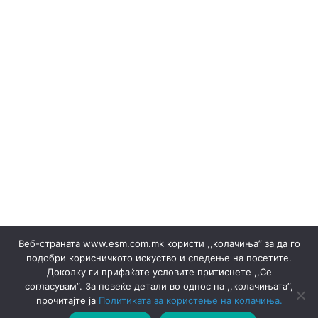
Renewable sources
(Македонски) Одлуки/Ценовници
(Македонски) ОКТОМВРИ 2023
(Македонски) Офицер за заштита на лични податоци
(Македонски) Подружница ТЕЦ Неготино
Policy
Rulebooks
(Македонски) Преглед на сите јавни набавки
(Македонски) Продажба на гаранции на потекло на
ЕЕ
Electricity sales ▸ Documents
(Македонски) Продажба на отпад
Production
(Македонски) СЕПТЕМВРИ - 2024
(Македонски) СЕПТЕМВРИ - 2025
(Македонски) СЕПТЕМВРИ 2023
Certificates
Веб-страната www.esm.com.mk користи ,,колачиња” за да го
(Македонски) Ски Центар Попова Шапка ДООЕЛ –
подобри корисничкото искуство и следење на посетите.
Тетово
Доколку ги прифаќате условите притиснете ,,Се
(Македонски) Склучени договори
Announcements
согласувам”. За повеќе детали во однос на ,,колачињата”,
Announcements
Thermal Plants
Thermal Plants
прочитајте ја
Политиката за користење на колачиња.
(Македонски) ФЕВРУАРИ 2023