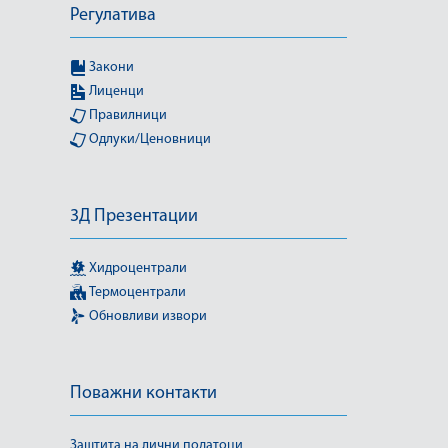
Регулатива
Закони
Лиценци
Правилници
Одлуки/Ценовници
3Д Презентации
Хидроцентрали
Термоцентрали
Обновливи извори
Поважни контакти
Заштита на лични податоци