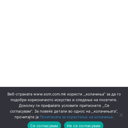
(Македонски) Одлуки/Ценовници
(Македонски) ОКТОМВРИ 2023
(Македонски) Офицер за заштита на лични податоци
(Македонски) Подружница ТЕЦ Неготино
Policy
Rulebooks
(Македонски) Преглед на сите јавни набавки
(Македонски) Продажба на гаранции на потекло на
ЕЕ
Electricity sales ▸ Documents
(Македонски) Продажба на отпад
Production
(Македонски) СЕПТЕМВРИ - 2024
(Македонски) СЕПТЕМВРИ - 2025
(Македонски) СЕПТЕМВРИ 2023
Certificates
Веб-страната www.esm.com.mk користи ,,колачиња” за да го
(Македонски) Ски Центар Попова Шапка ДООЕЛ –
подобри корисничкото искуство и следење на посетите.
Тетово
Доколку ги прифаќате условите притиснете ,,Се
(Македонски) Склучени договори
Announcements
согласувам”. За повеќе детали во однос на ,,колачињата”,
Announcements
Thermal Plants
Thermal Plants
прочитајте ја
Политиката за користење на колачиња.
(Македонски) ФЕВРУАРИ 2023
Се согласувам
Не се согласувам
(Македонски) ФЕВРУАРИ 2025
Hydro Plants