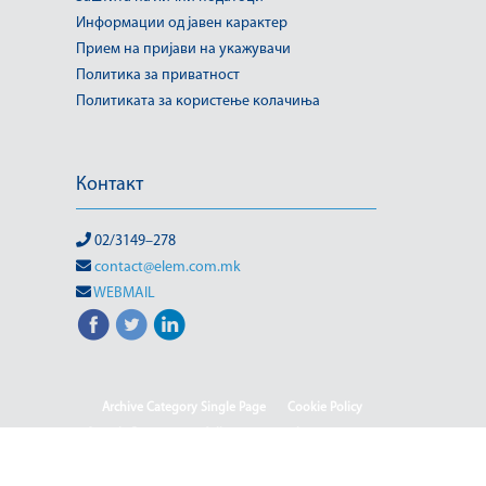
Информации од јавен карактер
Прием на пријави на укажувачи
Политика за приватност
Политиката за користење колачиња
Контакт
02/3149–278
contact@elem.com.mk
WEBMAIL
Archive Category Single Page
Cookie Policy
Sample Page
test full page 2 template
test123
(Македонски) Информации од јавен карактер
HOME
HOME - Deutsch
HOME - English