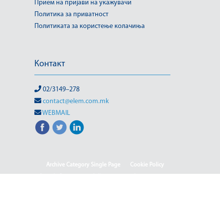
Прием на пријави на укажувачи
Политика за приватност
Политиката за користење колачиња
Контакт
02/3149–278
contact@elem.com.mk
WEBMAIL
Archive Category Single Page
Cookie Policy
Sample Page
test full page 2 template
test123
(Македонски) Информации од јавен карактер
HOME
HOME - Deutsch
HOME - English
HOME - Shqip
ISO & OHSMS