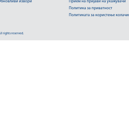
бновливи извори
Прием на пријави на укажувачи
Политика за приватност
Политиката за користење колач
 rights reserved.