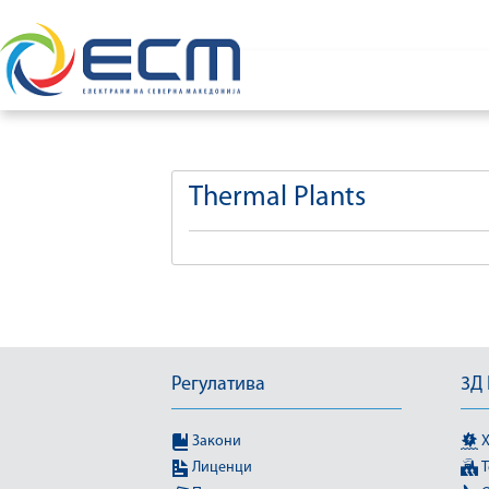
Thermal Plants
Регулатива
3Д
Закони
Х
Лиценци
Т