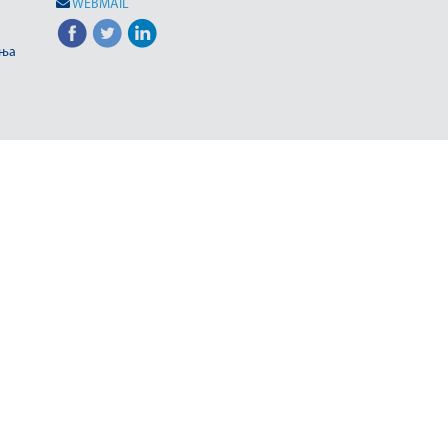
WEBMAIL
иња