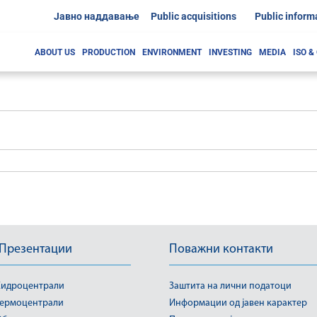
Јавно наддавање
Public acquisitions
Public inform
ABOUT US
PRODUCTION
ENVIRONMENT
INVESTING
MEDIA
ISO &
 Презентации
Поважни контакти
идроцентрали
Заштита на лични податоци
ермоцентрали
Информации од јавен карактер