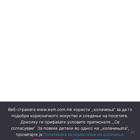
Renewable sources
(Македонски) Одлуки/Ценовници
(Македонски) ОКТОМВРИ 2023
(Македонски) Офицер за заштита на лични податоци
(Македонски) Подружница ТЕЦ Неготино
Policy
Rulebooks
(Македонски) Преглед на сите јавни набавки
(Македонски) Продажба на гаранции на потекло на
ЕЕ
Electricity sales ▸ Documents
(Македонски) Продажба на отпад
Production
(Македонски) СЕПТЕМВРИ - 2024
(Македонски) СЕПТЕМВРИ - 2025
(Македонски) СЕПТЕМВРИ 2023
Certificates
Веб-страната www.esm.com.mk користи ,,колачиња” за да го
(Македонски) Ски Центар Попова Шапка ДООЕЛ –
подобри корисничкото искуство и следење на посетите.
Тетово
Доколку ги прифаќате условите притиснете ,,Се
(Македонски) Склучени договори
Announcements
согласувам”. За повеќе детали во однос на ,,колачињата”,
Announcements
Thermal Plants
Thermal Plants
прочитајте ја
Политиката за користење на колачиња.
(Македонски) ФЕВРУАРИ 2023