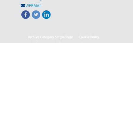
WEBMAIL
Archive Category Single Page
Cookie Policy
Sample Page
test full page 2 template
test123
(Македонски) Информации од јавен карактер
HOME
HOME - Deutsch
HOME - English
HOME - Shqip
ISO & OHSMS
Rehabilitation of HPP-III Phase
(Македонски) Webmail
(Македонски) Јавен повик 04-2025/2
(Македонски) Јавен повик 04-2025
(Македонски) Јавен повик 05-2025
(Македонски) Јавен повик 05-2025-2
(Македонски) Јавен Повик 06/1-2026
(Македонски) Јавен Повик 06/2-2026
(Македонски) Јавен повик бр. 01-111/2025 - Отворен