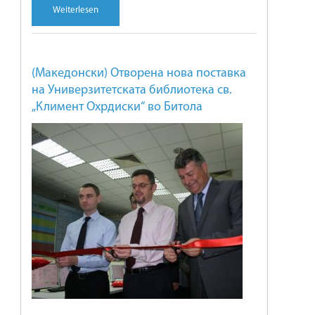
Weiterlesen
(Македонски) Отворена нова поставка
на Универзитетската библиотека св.
„Климент Охрдиски“ во Битола