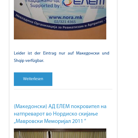
Leider ist der Eintrag nur auf Македонски und
Shqip verfügbar.
Weiterlesen
(Македонски) АД ЕЛЕМ покровител на
натпреварот во Нордиско скијање
„Мавровски Меморијал 2011 “