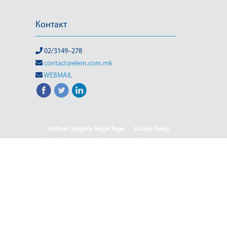
Контакт
02/3149–278
contact@elem.com.mk
WEBMAIL
Archive Category Single Page
Cookie Policy
Sample Page
test full page 2 template
test123
(Македонски) Информации од јавен карактер
HOME
HOME - Deutsch
HOME - English
HOME - Shqip
(Македонски) ISO & OHSAS
(Македонски) Rehabilitation of HPP-III Phase
(Македонски) Webmail
(Македонски) Јавен повик 04-2025/2
(Македонски) Јавен повик 04-2025