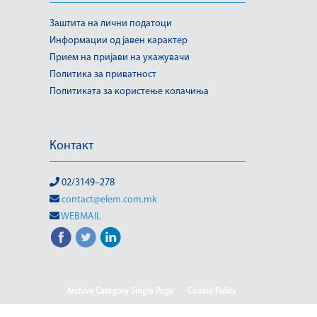
Заштита на лични податоци
Информации од јавен карактер
Прием на пријави на укажувачи
Политика за приватност
Политиката за користење колачиња
Контакт
02/3149–278
contact@elem.com.mk
WEBMAIL
Archive Category Single Page
Cookie Policy
Sample Page
test full page 2 template
test123