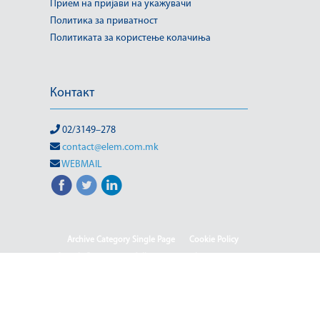
Прием на пријави на укажувачи
Политика за приватност
Политиката за користење колачиња
Контакт
02/3149–278
contact@elem.com.mk
WEBMAIL
Archive Category Single Page
Cookie Policy
Sample Page
test full page 2 template
test123
(Македонски) Информации од јавен карактер
HOME
HOME - Deutsch
HOME - English
HOME - Shqip
(Македонски) ISO & OHSAS