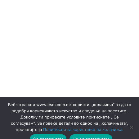
(Македонски) ОКТОМВРИ 2023
(Македонски) Офицер за заштита на лични податоци
(Македонски) Подружница ТЕЦ Неготино
(Македонски) Политики
Regelbücher
(Македонски) Преглед на сите јавни набавки
(Македонски) Продажба на гаранции на потекло на
ЕЕ
Stromverkäufe ▸ Dokumente
(Македонски) Продажба на отпад
Produktion
(Македонски) СЕПТЕМВРИ - 2024
(Македонски) СЕПТЕМВРИ - 2025
(Македонски) СЕПТЕМВРИ 2023
(Македонски) Сертификати
Веб-страната www.esm.com.mk користи ,,колачиња” за да го
(Македонски) Ски Центар Попова Шапка ДООЕЛ –
подобри корисничкото искуство и следење на посетите.
Тетово
Доколку ги прифаќате условите притиснете ,,Се
(Македонски) Склучени договори
Ankündigungen
согласувам”. За повеќе детали во однос на ,,колачињата”,
Ankündigungen
Thermische pflanzen
прочитајте ја
Политиката за користење на колачиња.
Thermische pflanzen
(Македонски) ФЕВРУАРИ 2023
Се согласувам
Не се согласувам