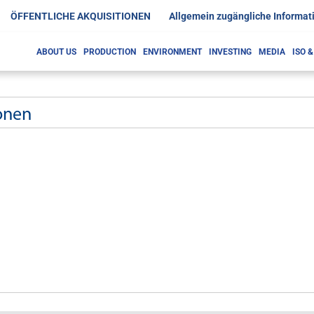
ÖFFENTLICHE AKQUISITIONEN
Allgemein zugängliche Informat
ABOUT US
PRODUCTION
ENVIRONMENT
INVESTING
MEDIA
ISO 
ionen