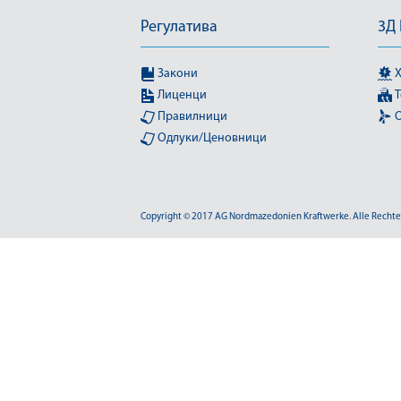
Регулатива
3Д
Закони
Х
Лиценци
Т
Правилници
О
Одлуки/Ценовници
Copyright © 2017 AG Nordmazedonien Kraftwerke. Alle Rechte