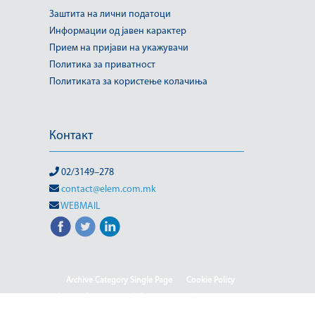
Заштита на лични податоци
Информации од јавен карактер
Прием на пријави на укажувачи
Политика за приватност
Политиката за користење колачиња
Контакт
02/3149–278
contact@elem.com.mk
WEBMAIL
Archive Category Single Page
Cookie Policy
Sample Page
test full page 2 template
test123
(Македонски) Информации од јавен карактер