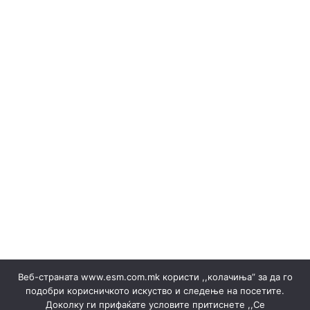
РЕЗУЛТАТИ
Erneuerbare Ressourcen
(Македонски) Одлуки/Ценовници
(Македонски) ОКТОМВРИ 2023
(Македонски) Офицер за заштита на лични податоци
(Македонски) Подружница ТЕЦ Неготино
(Македонски) Политики
Regelbücher
(Македонски) Преглед на сите јавни набавки
(Македонски) Продажба на гаранции на потекло на
ЕЕ
Stromverkäufe ▸ Dokumente
(Македонски) Продажба на отпад
Produktion
(Македонски) СЕПТЕМВРИ - 2024
(Македонски) СЕПТЕМВРИ - 2025
(Македонски) СЕПТЕМВРИ 2023
(Македонски) Сертификати
Веб-страната www.esm.com.mk користи ,,колачиња” за да го
(Македонски) Ски Центар Попова Шапка ДООЕЛ –
подобри корисничкото искуство и следење на посетите.
Тетово
Доколку ги прифаќате условите притиснете ,,Се
(Македонски) Склучени договори
Ankündigungen