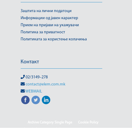
Заштита на лични податоци
Информации од јавен карактер
Прием на пријави на укажувачи
Политика за приватност
Политиката за користење колачиња
Контакт
02/3149–278
contact@elem.com.mk
WEBMAIL
Archive Category Single Page
Cookie Policy
Sample Page
test full page 2 template
test123