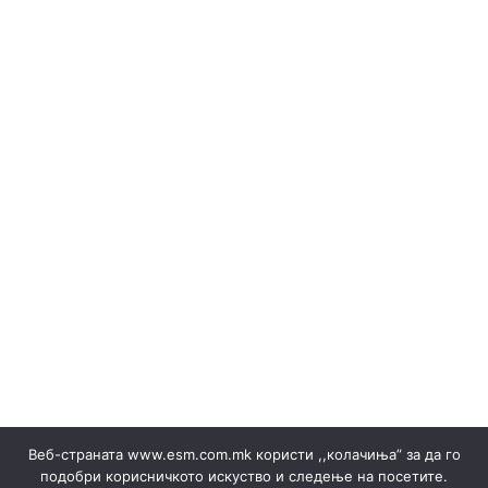
(Македонски) ОБЈАВИ НА ПРОДАЖБА НА ГАРАНЦИИ И
РЕЗУЛТАТИ
Erneuerbare Ressourcen
(Македонски) Одлуки/Ценовници
(Македонски) ОКТОМВРИ 2023
(Македонски) Офицер за заштита на лични податоци
(Македонски) Подружница ТЕЦ Неготино
(Македонски) Политики
Regelbücher
(Македонски) Преглед на сите јавни набавки
(Македонски) Продажба на гаранции на потекло на
ЕЕ
Stromverkäufe ▸ Dokumente
(Македонски) Продажба на отпад
Produktion
(Македонски) СЕПТЕМВРИ - 2024
(Македонски) СЕПТЕМВРИ - 2025
(Македонски) СЕПТЕМВРИ 2023
(Македонски) Сертификати
Веб-страната www.esm.com.mk користи ,,колачиња” за да го
(Македонски) Ски Центар Попова Шапка ДООЕЛ –
подобри корисничкото искуство и следење на посетите.
Тетово