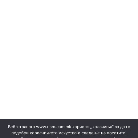
(Македонски) ОБЈАВИ НА ПРОДАЖБА НА ГАРАНЦИИ И
РЕЗУЛТАТИ
Erneuerbare Ressourcen
(Македонски) Одлуки/Ценовници
(Македонски) ОКТОМВРИ 2023
(Македонски) Офицер за заштита на лични податоци
(Македонски) Подружница ТЕЦ Неготино
(Македонски) Политики
Regelbücher
(Македонски) Преглед на сите јавни набавки
(Македонски) Продажба на гаранции на потекло на
ЕЕ
Stromverkäufe ▸ Dokumente
(Македонски) Продажба на отпад
Produktion
(Македонски) СЕПТЕМВРИ - 2024
(Македонски) СЕПТЕМВРИ - 2025
(Македонски) СЕПТЕМВРИ 2023
(Македонски) Сертификати
Веб-страната www.esm.com.mk користи ,,колачиња” за да го
(Македонски) Ски Центар Попова Шапка ДООЕЛ –
подобри корисничкото искуство и следење на посетите.
Тетово