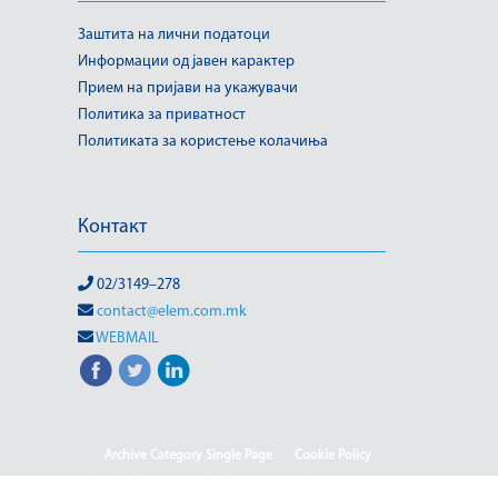
Заштита на лични податоци
Информации од јавен карактер
Прием на пријави на укажувачи
Политика за приватност
Политиката за користење колачиња
Контакт
02/3149–278
contact@elem.com.mk
WEBMAIL
Archive Category Single Page
Cookie Policy
Sample Page
test full page 2 template
test123