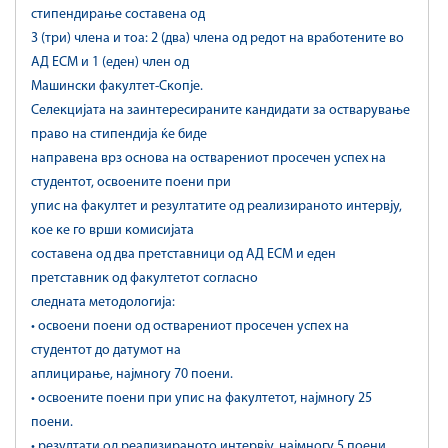
стипендирање составена од
3 (три) члена и тоа: 2 (два) члена од редот на вработените во
АД ЕСМ и 1 (еден) член од
Машински факултет-Скопје.
Селекцијата на заинтересираните кандидати за остварување
право на стипендија ќе биде
направена врз основа на остварениот просечен успех на
студентот, освоените поени при
упис на факултет и резултатите од реализираното интервју,
кое ке го врши комисијата
составена од два претставници од АД ЕСМ и еден
претставник од факултетот согласно
следната методологија:
• освоени поени од остварениот просечен успех на
студентот до датумот на
аплицирање, најмногу 70 поени.
• освоените поени при упис на факултетот, најмногу 25
поени.
• резултати од реализираното интервју, најмногу 5 поени.