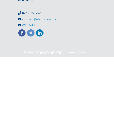
Контакт
02/3149–278
contact@elem.com.mk
WEBMAIL
Archive Category Single Page
Cookie Policy
Sample Page
test full page 2 template
test123
(Македонски) Информации од јавен карактер
HOME
HOME - Deutsch
HOME - English
HOME - Shqip
(Македонски) ISO & OHSAS
(Македонски) Rehabilitation of HPP-III Phase
(Македонски) Webmail
(Македонски) Јавен повик 04-2025/2
(Македонски) Јавен повик 04-2025
(Македонски) Јавен повик 05-2025
(Македонски) Јавен повик 05-2025-2