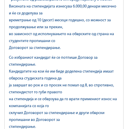
Висината на стипендијата изнесува 6.000,00 денари месечно
и ќе се доделува за
времетрање од 10 (десет) месеци годишно, со можност за
продолжување или за прекин,
во зависност од исполнувањето на обврските од страна на
студентите пропишани со
Договорот за стипендирање.
Со избраниот кандидат ќе се потпише Договор за
стипендирање.
Кандидатите на кои ќе им биде доделена стипендија имаат
обврска студиската година да
ја завршат во рок и со просек не помал од 8, во спротивно,
стипендистот го губи правото
на стипендија и се обврзува да го врати примениот износ на
компанијата со која го
склучил Договорот за стипендирање и други обврски
пропишани во Договорот за
стипендирање.