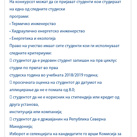
На конкурсот можат да се пријават студенти кои студираат
на една од следните студиски
програми:
• Термичко инженерство
• Хидраулично енергетско инженерство
• Енергетика и екологија
Право на учество имаат сите студенти кои ги исполнуваат
следните критериуми:
 студентот да е редовен студент запишан на прв циклус
студии по првпат во прва
студиска година во учебната 2018/2019 година;
 просечната оценка на студентот до датумот на
аплицирање да не е помала од 8.0;
 студентот да не е корисник на стипендија или кредит од
друга установа,
институција или компанија;
 студентот да е државјанин на Република Северна
Македонија;
Изборот и селекцијата на кандидатите го врши Комисија за