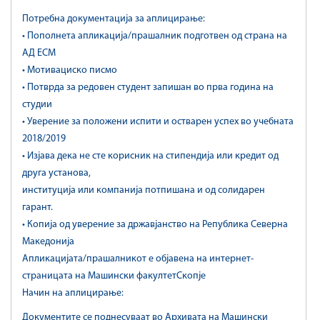
Потребна документација за аплицирање:
• Пополнета апликација/прашалник подготвен од страна на
АД ЕСМ
• Мотивациско писмо
• Потврда за редовен студент запишан во прва година на
студии
• Уверение за положени испити и остварен успех во учебната
2018/2019
• Изјава дека не сте корисник на стипендија или кредит од
друга установа,
институција или компанија потпишана и од солидарен
гарант.
• Копија од уверение за државјанство на Република Северна
Македонија
Апликацијата/прашалникот е објавена на интернет-
страницата на Машински факултетСкопје
Начин на аплицирање:
Документите се поднесуваат во Архивата на Машински