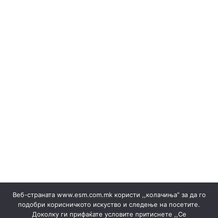
РЕЗУЛТАТИ
Erneuerbare Ressourcen
(Македонски) Одлуки/Ценовници
(Македонски) ОКТОМВРИ 2023
(Македонски) Офицер за заштита на лични податоци
(Македонски) Подружница ТЕЦ Неготино
(Македонски) Политики
Regelbücher
(Македонски) Преглед на сите јавни набавки
(Македонски) Продажба на гаранции на потекло на
ЕЕ
Stromverkäufe ▸ Dokumente
(Македонски) Продажба на отпад
Produktion
(Македонски) СЕПТЕМВРИ - 2024
(Македонски) СЕПТЕМВРИ - 2025
(Македонски) СЕПТЕМВРИ 2023
(Македонски) Сертификати
Веб-страната www.esm.com.mk користи ,,колачиња” за да го
(Македонски) Ски Центар Попова Шапка ДООЕЛ –
подобри корисничкото искуство и следење на посетите.
Тетово
Доколку ги прифаќате условите притиснете ,,Се
(Македонски) Склучени договори
Ankündigungen