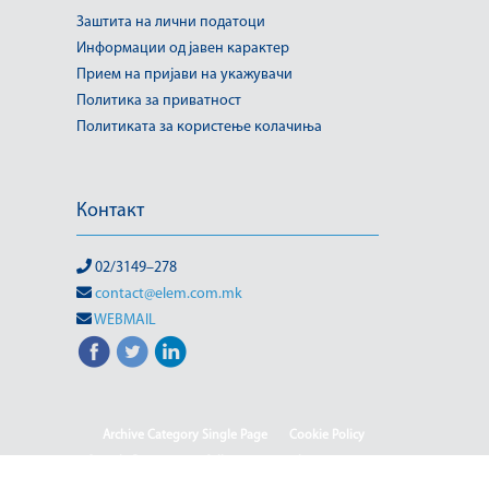
Заштита на лични податоци
Информации од јавен карактер
Прием на пријави на укажувачи
Политика за приватност
Политиката за користење колачиња
Контакт
02/3149–278
contact@elem.com.mk
WEBMAIL
Archive Category Single Page
Cookie Policy
Sample Page
test full page 2 template
test123
(Македонски) Информации од јавен карактер