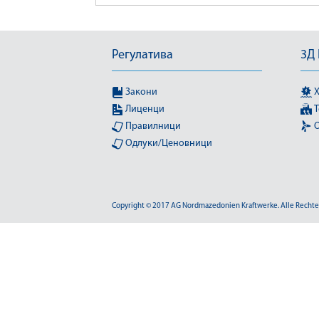
Регулатива
3Д
Закони
Х
Лиценци
Т
Правилници
О
Одлуки/Ценовници
Copyright © 2017 AG Nordmazedonien Kraftwerke. Alle Rechte