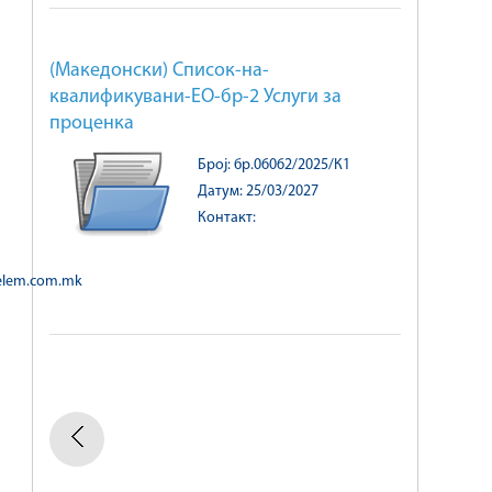
(Македонски) Список-на-
квалификувани-ЕО-бр-2 Услуги за
проценка
Број: бр.06062/2025/К1
Датум: 25/03/2027
Контакт:
@elem.com.mk