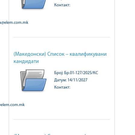
Контакт:
ka@elem.com.mk
(Македонски) Список – квалификувани
кандидати
Број: Бр.01-127/2025/КС
Датум: 14/11/2027
Контакт:
@elem.com.mk