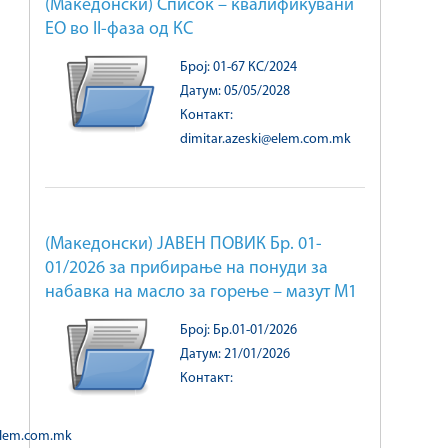
(Македонски) Список – квалификувани
ЕО во II-фаза од КС
Број: 01-67 КС/2024
Датум: 05/05/2028
Контакт:
dimitar.azeski@elem.com.mk
(Македонски) ЈАВЕН ПОВИК Бр. 01-
01/2026 за прибирање на понуди за
набавка на масло за горење – мазут М1
Број: Бр.01-01/2026
Датум: 21/01/2026
Контакт:
@elem.com.mk