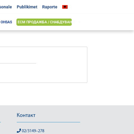
rsonale
Publikimet
Raporte
& OHSAS
ЕСМ ПРОДАЖБА / СНАБДУВАЊЕ
Контакт
02/3149–278