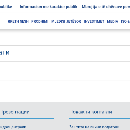
publike
Informacion me karakter publik
Mbrojtja e të dhënave pe
RRETH NESH
PRODHIMI
MJEDISI JETËSOR
INVESTIMET
MEDIA
ISO 
ати
 Презентации
Поважни контакти
идроцентрали
Заштита на лични податоци