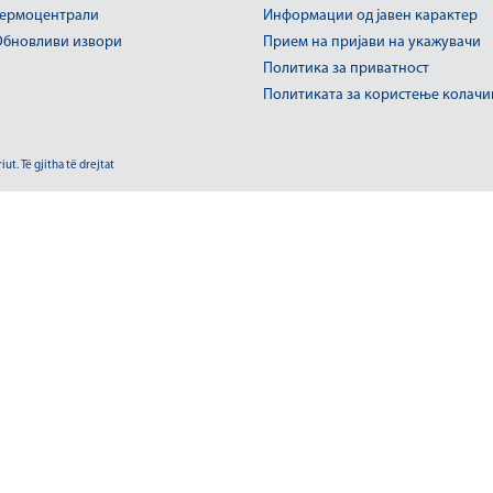
ермоцентрали
Информации од јавен карактер
бновливи извори
Прием на пријави на укажувачи
Политика за приватност
Политиката за користење колач
t. Të gjitha të drejtat