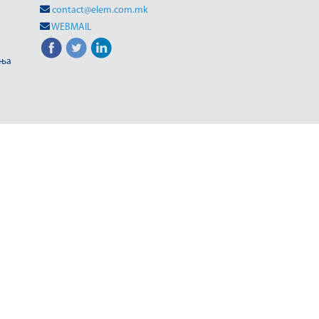
contact@elem.com.mk
WEBMAIL
иња