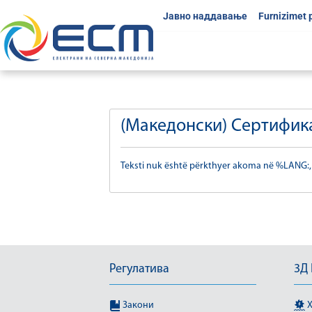
Јавно наддавање
Furnizimet 
(Македонски) Сертифик
Teksti nuk është përkthyer akoma në %LANG:,
Регулатива
3Д
Закони
Х