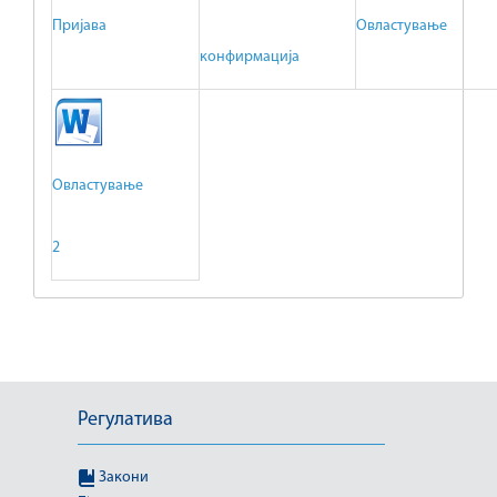
Пријава
Овластување
конфирмација
Овластување
2
Регулатива
Закони