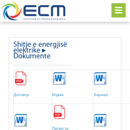
Shitje e energjisë
elektrike ▸
Dokumente
Договор
Изјава
Барање
Писмо за