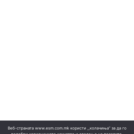
(Македонски) Објави за набака и Резултати
(Македонски) ОБЈАВИ НА ПРОДАЖБА НА ГАРАНЦИИ И
РЕЗУЛТАТИ
Burimet e ripërtëritshme
(Македонски) Одлуки/Ценовници
(Македонски) ОКТОМВРИ 2023
(Македонски) Офицер за заштита на лични податоци
(Македонски) Подружница ТЕЦ Неготино
(Македонски) Политики
Rregulloret
(Македонски) Преглед на сите јавни набавки
(Македонски) Продажба на гаранции на потекло на
ЕЕ
Shitje e energjisë elektrike ▸ Dokumente
(Македонски) Продажба на отпад
Prodhimi
(Македонски) СЕПТЕМВРИ - 2024
(Македонски) СЕПТЕМВРИ - 2025
(Македонски) СЕПТЕМВРИ 2023
Веб-страната www.esm.com.mk користи ,,колачиња” за да го
(Македонски) Сертификати