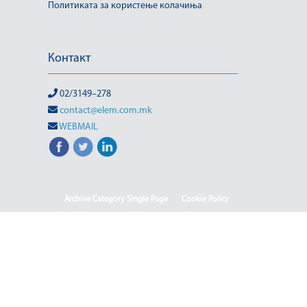
Политиката за користење колачиња
Контакт
02/3149–278
contact@elem.com.mk
WEBMAIL
Archive Category Single Page
Cookie Policy
Sample Page
test full page 2 template
test123
Informacion me karakter publik
Ballina
Ballina - Deutsch
Ballina - English
Ballina - Shqip
(Македонски) ISO & OHSAS
(Македонски) Rehabilitation of HPP-III Phase
(Македонски) Webmail