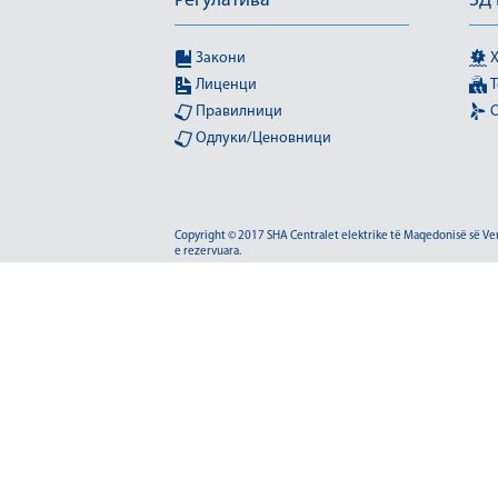
Регулатива
3Д
Закони
Х
Лиценци
Т
Правилници
О
Одлуки/Ценовници
Copyright © 2017 SHA Centralet elektrike të Maqedonisë së Veriu
e rezervuara.