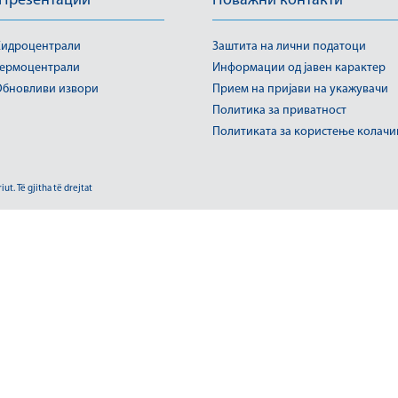
 Презентации
Поважни контакти
идроцентрали
Заштита на лични податоци
ермоцентрали
Информации од јавен карактер
бновливи извори
Прием на пријави на укажувачи
Политика за приватност
Политиката за користење колач
t. Të gjitha të drejtat