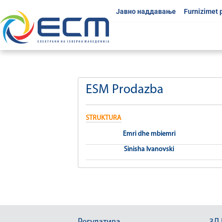
Јавно наддавање
Furnizimet 
ESM Prodazba
STRUKTURA
Emri dhe mbiemri
Sinisha Ivanovski