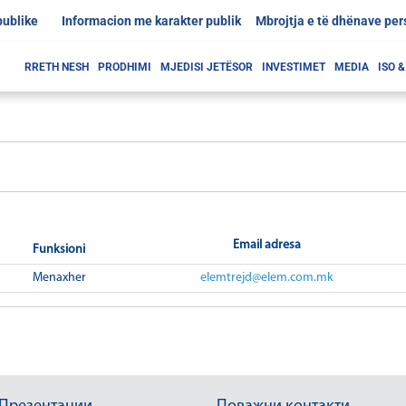
publike
Informacion me karakter publik
Mbrojtja e të dhënave pe
RRETH NESH
PRODHIMI
MJEDISI JETËSOR
INVESTIMET
MEDIA
ISO 
Email adresa
Funksioni
Menaxher
elemtrejd@elem.com.mk