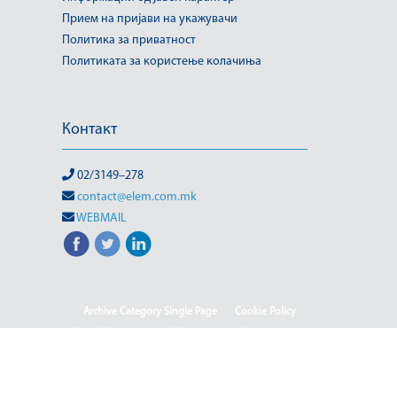
Прием на пријави на укажувачи
Политика за приватност
Политиката за користење колачиња
Контакт
02/3149–278
contact@elem.com.mk
WEBMAIL
Archive Category Single Page
Cookie Policy
Sample Page
test full page 2 template
test123
Informacion me karakter publik
Ballina
Ballina - Deutsch
Ballina - English
Ballina - Shqip
(Македонски) ISO & OHSAS