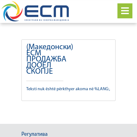
(Македонски)
ЕСМ
ПРОДАЖБА
ДООЕЛ
СКОПЈЕ
Teksti nuk është përkthyer akoma në %LANG:,
Регулатива