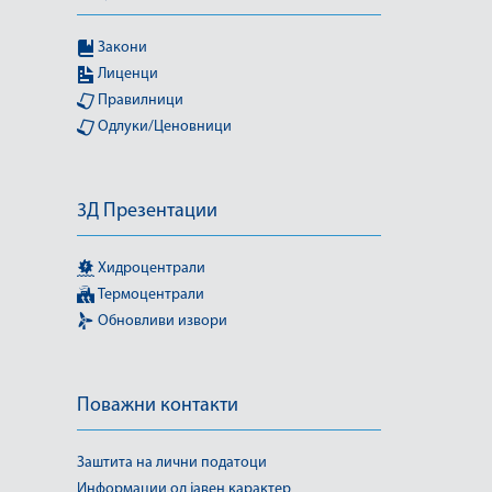
Закони
Лиценци
Правилници
Одлуки/Ценовници
3Д Презентации
Хидроцентрали
Термоцентрали
Обновливи извори
Поважни контакти
Заштита на лични податоци
Информации од јавен карактер