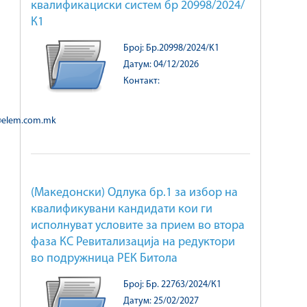
квалификациски систем бр 20998/2024/
К1
Број: Бр.20998/2024/K1
Датум: 04/12/2026
Контакт:
@elem.com.mk
(Македонски) Одлука бр.1 за избор на
квалификувани кандидати кои ги
исполнуват условите за прием во втора
фаза КС Ревитализација на редуктори
во подружница РЕК Битола
Број: Бр. 22763/2024/К1
Датум: 25/02/2027