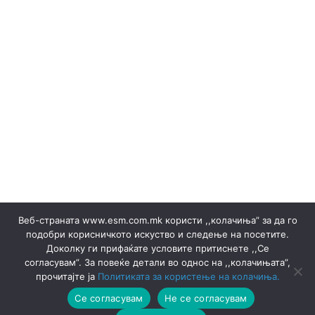
(Македонски) ОКТОМВРИ 2023
(Македонски) Офицер за заштита на лични податоци
(Македонски) Подружница ТЕЦ Неготино
(Македонски) Политики
Rregulloret
(Македонски) Преглед на сите јавни набавки
(Македонски) Продажба на гаранции на потекло на
ЕЕ
Shitje e energjisë elektrike ▸ Dokumente
(Македонски) Продажба на отпад
Prodhimi
(Македонски) СЕПТЕМВРИ - 2024
(Македонски) СЕПТЕМВРИ - 2025
(Македонски) СЕПТЕМВРИ 2023
Веб-страната www.esm.com.mk користи ,,колачиња” за да го
(Македонски) Сертификати
подобри корисничкото искуство и следење на посетите.
Qendra e Skijimit "Kodra e Diellit" - Tetovë
Доколку ги прифаќате условите притиснете ,,Се
(Македонски) Склучени договори
Lajmërime
согласувам”. За повеќе детали во однос на ,,колачињата”,
Lajmërime
Energjia Termike
Termocentralet
прочитајте ја
Политиката за користење на колачиња.
(Македонски) ФЕВРУАРИ 2023
Се согласувам
Не се согласувам
(Македонски) ФЕВРУАРИ 2025
Hidrocentralet