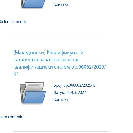
Контакт:
a@elem.com.mk
(Македонски) Квалификувани
кандидати за втора фаза од
квалификациски систем бр.06062/2025/
К1
Број: Бр.060602/2025/К1
Датум: 25/03/2027
Контакт:
@elem.com.mk