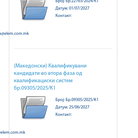
Број: Бр.22763/2024/К1
Датум: 01/07/2027
Контакт:
ka@elem.com.mk
(Македонски) Квалификувани
кандидати во втора фаза од
квалификациски систем
бр.09305/2025/K1
Број: Бр.09305/2025/K1
Датум: 25/06/2027
Контакт:
@elem.com.mk