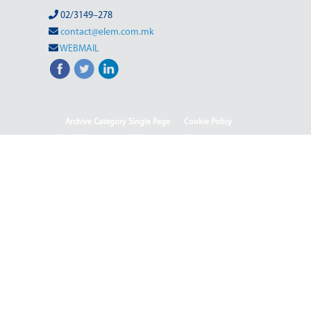
02/3149–278
contact@elem.com.mk
WEBMAIL
Archive Category Single Page
Cookie Policy
Sample Page
test full page 2 template
test123
Informacion me karakter publik
Ballina
Ballina - Deutsch
Ballina - English
Ballina - Shqip
(Македонски) ISO & OHSAS
(Македонски) Rehabilitation of HPP-III Phase
(Македонски) Webmail
(Македонски) Јавен повик 04-2025/2
(Македонски) Јавен повик 04-2025
(Македонски) Јавен повик 05-2025
(Македонски) Јавен повик 05-2025-2
(Македонски) Јавен Повик 06/1-2026