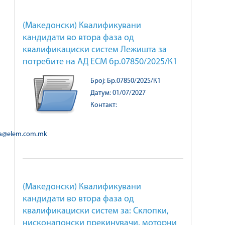
(Македонски) Квалификувани
кандидати во втора фаза од
квалификациски систем Лежишта за
потребите на АД ЕСМ бр.07850/2025/К1
Број: Бр.07850/2025/К1
Датум: 01/07/2027
Контакт:
ka@elem.com.mk
(Македонски) Квалификувани
кандидати во втора фаза од
квалификациски систем за: Склопки,
нисконапонски прекинувачи, моторни