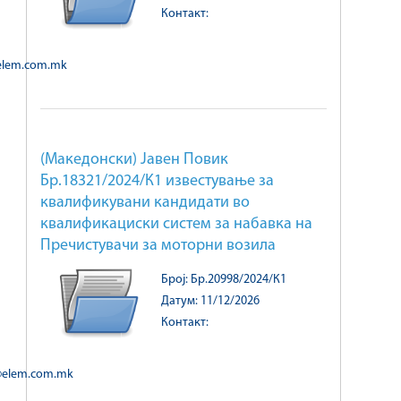
Контакт:
@elem.com.mk
(Македонски) Јавен Повик
Бр.18321/2024/К1 известување за
квалификувани кандидати во
квалификациски систем за набавка на
Пречистувачи за моторни возила
Број: Бр.20998/2024/К1
Датум: 11/12/2026
Контакт:
@elem.com.mk