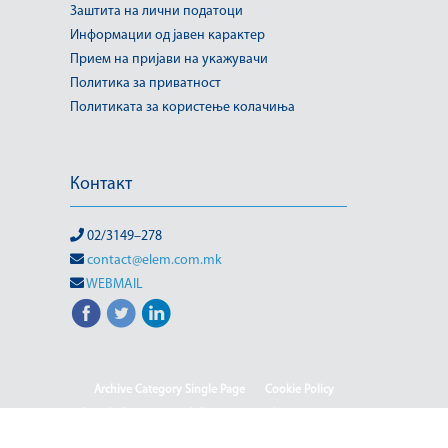
Заштита на лични податоци
Информации од јавен карактер
Прием на пријави на укажувачи
Политика за приватност
Политиката за користење колачиња
Контакт
02/3149–278
contact@elem.com.mk
WEBMAIL
Archive Category Single Page
Cookie Policy
Sample Page
test full page 2 template
test123
Informacion me karakter publik
Ballina