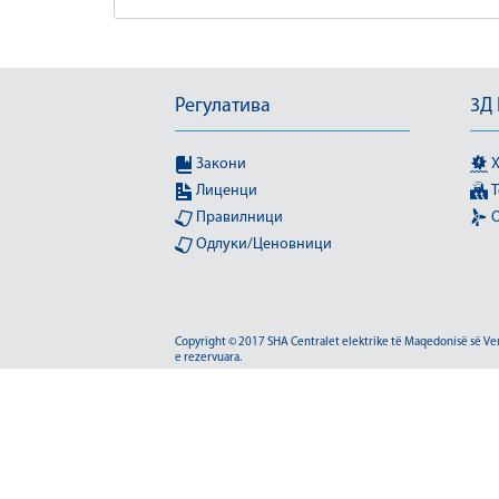
Регулатива
3Д
Закони
Х
Лиценци
Т
Правилници
О
Одлуки/Ценовници
Copyright © 2017 SHA Centralet elektrike të Maqedonisë së Veriu
e rezervuara.