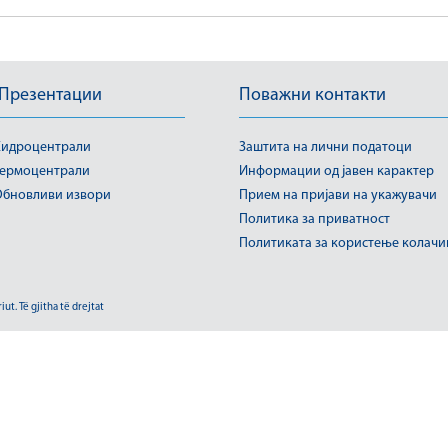
 Презентации
Поважни контакти
идроцентрали
Заштита на лични податоци
ермоцентрали
Информации од јавен карактер
бновливи извори
Прием на пријави на укажувачи
Политика за приватност
Политиката за користење колач
t. Të gjitha të drejtat