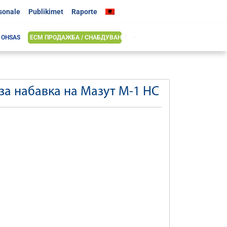
rsonale
Publikimet
Raporte
& OHSAS
ЕСМ ПРОДАЖБА / СНАБДУВАЊЕ
за набавка на Mазут M-1 НС