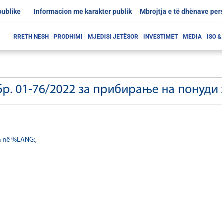
publike
Informacion me karakter publik
Mbrojtja e të dhënave pe
RRETH NESH
PRODHIMI
MJEDISI JETËSOR
INVESTIMET
MEDIA
ISO 
р. 01-76/2022 за прибирање на понуди 
a në %LANG:,