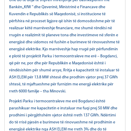
Unë do të doja të shpreh mirënjohje për bashkëpunim me
Bankën,,KfW ” dhe Qeverinë, Ministrinë e Financave dhe
Kuvendin e Republikës së Maqedonisë, si institucione të
përfshira në proceset ligjore që ishin të domosdoshme për të
realizuar këtë marrëveshje financiare, me shumë rëndësi në
rrugën e realizimit të planeve tona dhe investimeve në sferën e
energjisë dhe sidomos në fushën e burimeve të rinovueshme të
energjisë elektrike. Kjo marrëveshje hap rrugë për përfundimin
e plotë të projektit Parku i termocentraleve me erë – Bogdanci,
që për ne, por dhe për Republikën e Maqedonisë është i
rëndësishëm për shumë arsye, Rritja e kapacitetit të instaluar të
ASH ELEM për 13.8 MW shtesë dhe prodhim vjetor prej 37 GWh
shtesë, të mjaftueshme për furnizim me energji elektrike për
rreth 6000 familje – tha Minovski.
Projekti Parku i termocentraleve me erë Bogdanci është
parashikuar me kapacitetin e instaluar me fuqi prej 50 MW dhe
prodhimi i përgjithshëm vjetor është rreth 137 GWh. Ndërtimi
do të rrisë pjesën e burimeve të rinovueshme në prodhimin e
energjisë elektrike nga ASH ELEM me rreth 3% dhe do të