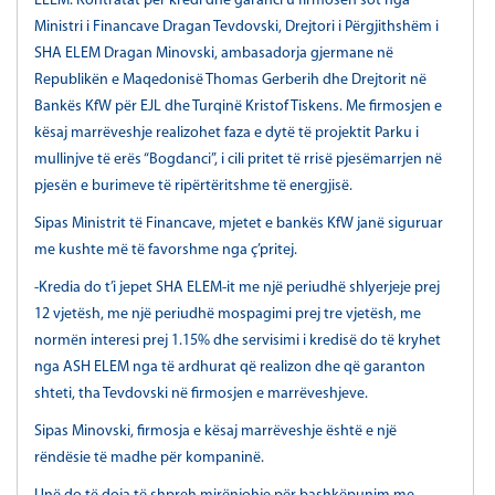
ELEM. Kontratat për kredi dhe garanci u firmosën sot nga
Ministri i Financave Dragan Tevdovski, Drejtori i Përgjithshëm i
SHA ELEM Dragan Minovski, ambasadorja gjermane në
Republikën e Maqedonisë Thomas Gerberih dhe Drejtorit në
Bankës KfW për EJL dhe Turqinë Kristof Tiskens. Me firmosjen e
kësaj marrëveshje realizohet faza e dytë të projektit Parku i
mullinjve të erës “Bogdanci”, i cili pritet të rrisë pjesëmarrjen në
pjesën e burimeve të ripërtëritshme të energjisë.
Sipas Ministrit të Financave, mjetet e bankës KfW janë siguruar
me kushte më të favorshme nga ç’pritej.
-Kredia do t’i jepet SHA ELEM-it me një periudhë shlyerjeje prej
12 vjetësh, me një periudhë mospagimi prej tre vjetësh, me
normën interesi prej 1.15% dhe servisimi i kredisë do të kryhet
nga ASH ELEM nga të ardhurat që realizon dhe që garanton
shteti, tha Tevdovski në firmosjen e marrëveshjeve.
Sipas Minovski, firmosja e kësaj marrëveshje është e një
rëndësie të madhe për kompaninë.