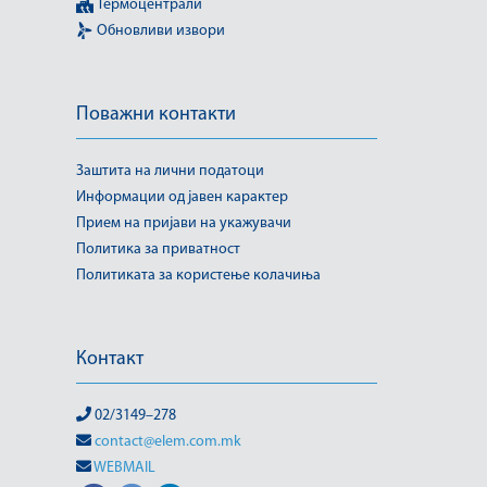
Термоцентрали
Обновливи извори
Поважни контакти
Заштита на лични податоци
Информации од јавен карактер
Прием на пријави на укажувачи
Политика за приватност
Политиката за користење колачиња
Контакт
02/3149–278
contact@elem.com.mk
WEBMAIL