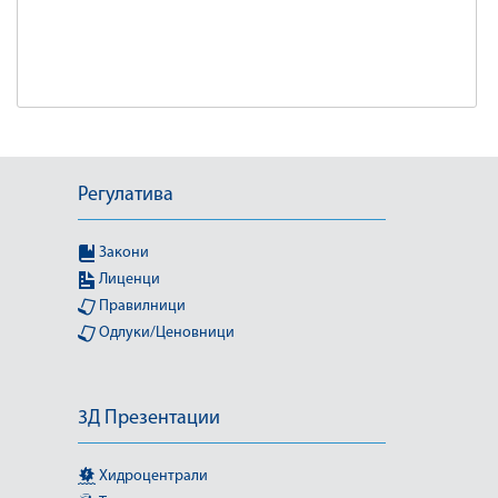
Регулатива
Закони
Лиценци
Правилници
Одлуки/Ценовници
3Д Презентации
Хидроцентрали