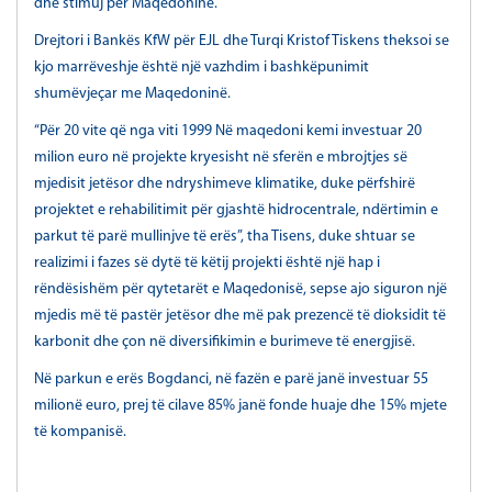
dhe stimuj për Maqedoninë.
Drejtori i Bankës KfW për EJL dhe Turqi Kristof Tiskens theksoi se
kjo marrëveshje është një vazhdim i bashkëpunimit
shumëvjeçar me Maqedoninë.
“Për 20 vite që nga viti 1999 Në maqedoni kemi investuar 20
milion euro në projekte kryesisht në sferën e mbrojtjes së
mjedisit jetësor dhe ndryshimeve klimatike, duke përfshirë
projektet e rehabilitimit për gjashtë hidrocentrale, ndërtimin e
parkut të parë mullinjve të erës”, tha Tisens, duke shtuar se
realizimi i fazes së dytë të këtij projekti është një hap i
rëndësishëm për qytetarët e Maqedonisë, sepse ajo siguron një
mjedis më të pastër jetësor dhe më pak prezencë të dioksidit të
karbonit dhe çon në diversifikimin e burimeve të energjisë.
Në parkun e erës Bogdanci, në fazën e parë janë investuar 55
milionë euro, prej të cilave 85% janë fonde huaje dhe 15% mjete
të kompanisë.