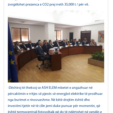
zvogëlohet prezenca e CO2 prej rreth 35,000 t / për vit.
-Dëshiroj të theksoj se ASH ELEM mbetet e angazhuar në
përcaktimin e rritjes së pjesës së energjisë elektrike të prodhuar
nga burimet e rinovueshme. Në këtë drejtim është dhe
investimi tjetër në të cilin jemi duke punuar për momentin, që
është termocentrali fotovoltaik që do të ndërtohet në vendin e