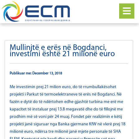
Mullinjtë e erës në Bogdanci,
investimi është 21 milionë euro
Publikuar me: December 13, 2018
Me investimin prej 21 milion euro, do të rrumbullakësohet
projekti i Parkut të termoelektraneve të erës në Bogdanci. Në
fazën e dytë do të ndërtohen edhe gjashtë turbina me erë me
kapacitet të instaluar prej 13.8 megavatë dhe do të fillojnë me
prodhim më së voni për 24 muaj. Fondet për realizimin e këtij
projekti janë siguruar nga Banka gjermane KfW në vlerë prej 18
milionë euro, ndërsa tre milionë janë mjete personale të SHA