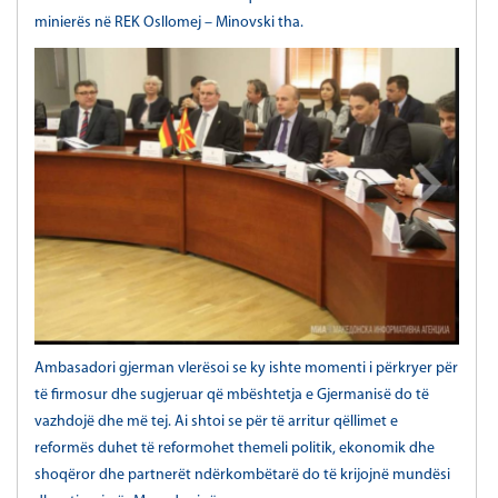
minierës në REK Osllomej – Minovski tha.
Ambasadori gjerman vlerësoi se ky ishte momenti i përkryer për
të firmosur dhe sugjeruar që mbështetja e Gjermanisë do të
vazhdojë dhe më tej. Ai shtoi se për të arritur qëllimet e
reformës duhet të reformohet themeli politik, ekonomik dhe
shoqëror dhe partnerët ndërkombëtarë do të krijojnë mundësi